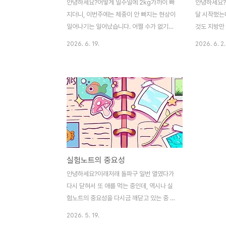
안녕하세요?어떻게 일주일에 2kg가까이 빠
안녕하세요?
지더니, 이번주에는 체중이 안 빠지는 현상이
달 시작했는데
일어나기는 일어났습니다. 어쩔 수가 없기는
것도 지방만
없는게, 운동은 따로하지는 않고, 노동만으로
기는 했습니다
2026. 6. 19.
2026. 6. 2.
빼려고 하는 상황에서 조금의 노동강도가 줄
는 것이 운
어드니, 체중이 빠지는 속도가 줄이들다 못
노동의 강도
해서 이번주에는 정체가 왔는 것 같습니다.아
면 심각한 
무튼 철야를 연속으로 해서 하는 부작용이,
구일을 하면
이제는 하룻밤만 자고나서 회복이 바로 다 되
많이 했는지
지 않을 뿐더러, 몇 주 후에 이 여파를 몰아서
이 밀려오기
받는 것을 생각하면, 이래저래 상황이 만만치
에 일단은 아
는 않은 모양이기는 모양입니다. 거기다가 간
래도 몸에 
헐적 단식도 계속하니, 이제는 상황이 이상하
와중에 하루
실험노트의 중요성
게 돌아가는 것인지, 배는 고픈데 정작 음식
니까, 일단은
을 보면 먹고 싶다는 느낌이 없어지고 있습니
치는 지도 
안녕하세요?이래저래 돌파구 일번 열였다가
다. 배만 고프지, 정작 먹을 것을 보면 반갑지
다시 닫혀서 또 애를 먹는 중인데, 역시나 실
가 않은 상황의 ..
험노트의 중요성을 다시금 깨닫고 있는 중 입
니다. 요즘은 생성형 AI까지 있는 시대가 되
2026. 5. 19.
어서인지, 이제는 종이노트만이 아니라 컴퓨