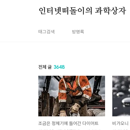
본문 바로가기
인터넷떠돌이의 과학상자
태그검색
방명록
전체 글
3648
조금은 정체기에 들어간 다이어트