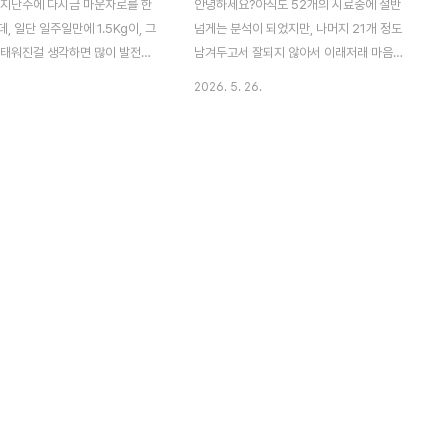
지난주에 다시금 마운자로를 한
안녕하세요?아직도 52개의 시료중에 절반
, 일단 일주일만에 1.5Kg이, 그
넘게는 분석이 되었지만, 나머지 21개 정도
 태워진걸 생각하면 많이 발전하
남겨두고서 잘되지 않아서 이래저래 마음고
. 하지만 마냥 웃을 수만은 없
생이 있는 상황입니다. 사실 이것 보다는 더
2026. 5. 26.
동을 병행해시 빠진게 아니라 너무
큰것이 바로 이대로 표준적인 오전 9시부터
가 강해서 빠졌다는 것이 문제라
오후6시까지의 근무만 평범히 하고서 평범하
문제입니다.그래서 지난주까지 연
게 실패하는 것이 아닌가 하는 생각이 드는
서 화학약품 가지고 작업을 너무
것이 많이 힘듧니다.아무튼 그래서 가지기지
, 이번주에는 비가 오면서 게으름
시도를 하기는 하는데, 그 시도들 마져도 그
 시작하기는 했습니다. 아무튼 간
다지 시원찮지 않은 결과가 나와서, 희망이
무것도 못 하는 것은 아닌데, 그
실망으로 바뀌는 것도 숫하게 보기는 보는 중
활력이 없기는 없습니다. 이러는
입니다. 아무튼 간에 이래저래 실패한 것은
에 한끼만 먹는 간헐적 단식을 하
실패한 실험이지만, 그래도 해야만 하는 것은
 더 빨리 몸이 비오는 날에 더 지
해야만 하기에 일단 오후 6시 까지는 버티고
모르겠습니다.
있습니다. 하지만 새벽 3시에 출근해서 연장
해서 하는게 쉬운일은 아니군요.