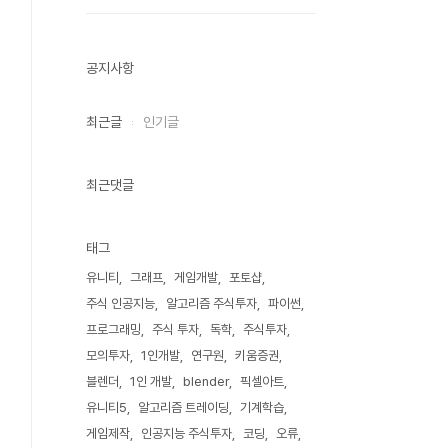
공지사항
최근글
인기글
최근댓글
태그
유니티
그래프
게임개발
포토샵
주식 인공지능
알고리즘 주식투자
파이썬
프로그래밍
주식 투자
독학
주식투자
모의투자
1인개발
연구원
키움증권
블렌더
1인 개발
blender
픽셀아트
유니티5
알고리즘 트레이딩
기계학습
게임제작
인공지능 주식투자
코딩
오류