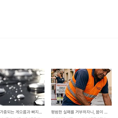
비가오니 가중되는 게으름과 빠지는 체중(?).
평범한 실패를 거부하자니, 몸이 조금 고달픕니다.