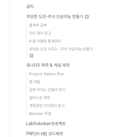
공지
무모한 도전-주식 인공지능 만들기
통계학 공부
지식 정리 창고
R 을 이용한 통계처리
무모한 도전 시즌2 - 주식 인공지능 만들기
유니티5 독학 & 게임 제작
Project Yukkuri Run
앱 개발
공짜 카지노 만들어 보기
일러스트 독학
게임관련 지식정리 창고
Blender 작업
LabSokoban프로젝트
FNF(프나펑) 모드제작