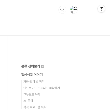
분류 전체보기
일상생활 이야기
자바 웹 개발 독학
안드로이드 스튜디오 독학하기
그누보드 독학
XE 독학
작곡 프로그램 독학