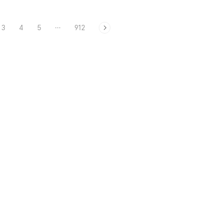
3
4
5
···
912