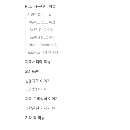
PLC 자동제어 학습
시퀀스 회로 수업
아두이노 보드 수업
LS산전 PLC 수업
미쯔비시 PLC 수업
CiMon Scada 수업
프로젝트 과제의 수행
과학서적의 리뷰
3D 프린터
생명과학 이야기
면역학 이야기
과학 토막상식 이야기
과학관련 기사 리뷰
기타 책 리뷰