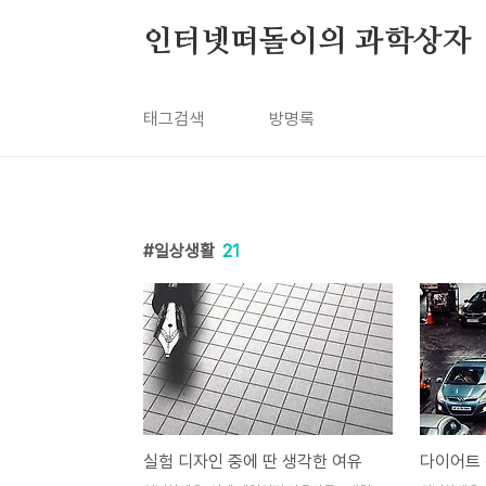
본문 바로가기
인터넷떠돌이의 과학상자
태그검색
방명록
일상생활
21
실험 디자인 중에 딴 생각한 여유
다이어트 