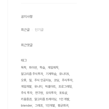
공지사항
최근글
인기글
최근댓글
태그
독학
파이썬
학습
게임제작
알고리즘 주식투자
기계학습
유니티5
오류
일
주식 인공지능
코딩
주식투자
게임개발
유니티
픽셀아트
프로그래밍
주식 투자
연구원
모의투자
포토샵
키움증권
알고리즘 트레이딩
1인 개발
blender
그래프
1인개발
평균회귀