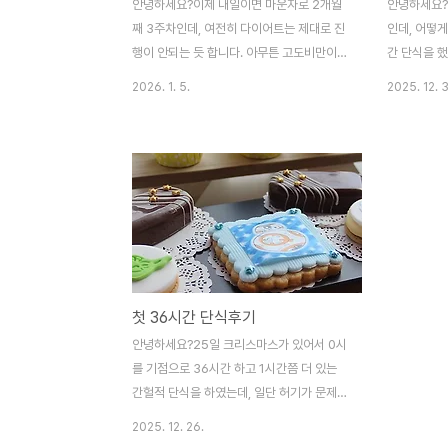
안녕하세요?이제 내일이면 마운자로 2개월
안녕하세요?
째 3주차인데, 여전히 다이어트는 제대로 진
인데, 어떻게
행이 안되는 듯 합니다. 아무튼 고도비만이라
간 단식을 
서 많이 빠져야 할듯 하지만, 이게 말처럼 쉽
아무래도 7
2026. 1. 5.
2025. 12. 
게 빠지지도 않고, 간헐적 단식으로 하루 한
게 10kg까
끼만 먹어도 쉽게 빠지지 않는 가운데, 물리
에서 탈출이
적으로 할일이 없어시 일단 실험을 디자인 하
다.이래저래 
는 중 입니다.아무튼 제가 학부-대학교 학사
을 어떻게 하
학위 졸업전까지, 이후에도 많이 힘들어 한것
도 안되기는
이 발생학인데, 아이러니 하게도 어째 일을
울하기는 하지
하다보니, 여기와 관계가 되어 있는 일을 하
각이 듭니다.
고 있는 중 입니다. 물론 실험의 처음 디자인
이러면 요요
은 발생학과 관련이 아주 조금 있었지만, 지
니다.
첫 36시간 단식후기
금은 쥐 수정란에서 2cell단계가 되기전의
변화에 대해서 정보를 추출하다 지친 상황입
안녕하세요?25일 크리스마스가 있어서 0시
니다.
를 기점으로 36시간 하고 1시간쯤 더 있는
간헐적 단식을 하였는데, 일단 허기가 문제가
아니라, 25일 하루 일을 하느니, 차리리 쉬자
2025. 12. 26.
는 것으로 있으려니 심심해서 식사하는 생각