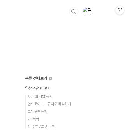
분류 전체보기
일상생활 이야기
자바 웹 개발 독학
안드로이드 스튜디오 독학하기
그누보드 독학
XE 독학
작곡 프로그램 독학