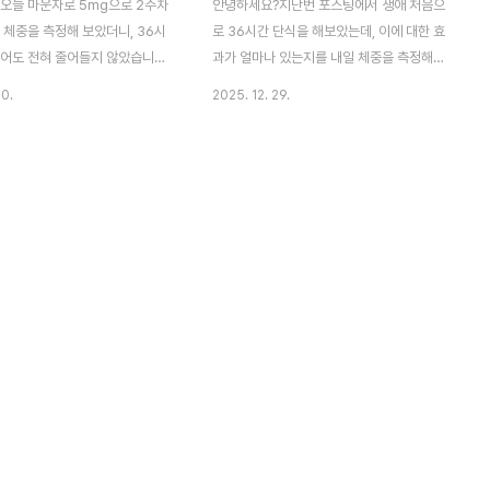
오늘 마운자로 5mg으로 2주차
안녕하세요?지난번 포스팅에서 생애 처음으
 체중을 측정해 보았더니, 36시
로 36시간 단식을 해보았는데, 이에 대한 효
했어도 전혀 줄어들지 않았습니다.
과가 얼마나 있는지를 내일 체중을 측정해서
kg가까운 체중감량 이후에 어떻
알 수 있을듯 합니다. 다만, 그런다고 태웠는
30.
2025. 12. 29.
지 줄어놓으니까, 이제는 이 체중
지방만큼 근육이 대체되어서 체중이......아마
 힘들어지는 위치에 왔는듯 합니
평소에 하루 한끼만 먹다가 36시간 단식을
하루 한끼만 먹든, 36시간 단식
했다고 급격히 체중이 감소했을 것 같지는 않
든, 안 빠지는 타이밍에는 뭘해
습니다.아무튼 체질량 지수가 45를 넘어가
 안되는 모양입니다. 이래저래 우
는 고도비만인 저로서는 이제야 하프 푸쉬업
만, 하는 수 없기는 없다는 생
이 90회 가까이 하지만, 이것만으로는 부족
 여기서 다시 하루에 3끼 먹고
하기는 부족합니다. 아무튼 내일 정오쯤에 내
가 오기는 올 것이라는 생각이 듭
과병원에 가서 측정을 하기는 할 것인데, 전
혀 효과가 없다면, 이건 이거대로 다른 문제
이기는 합니다. 아무튼 이제 일주일의 효과가
어떻게 나오는지 봐야 합니다.