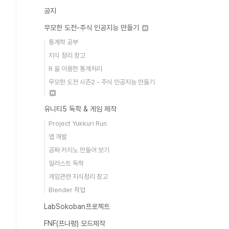
공지
무모한 도전-주식 인공지능 만들기
통계학 공부
지식 정리 창고
R 을 이용한 통계처리
무모한 도전 시즌2 - 주식 인공지능 만들기
유니티5 독학 & 게임 제작
Project Yukkuri Run
앱 개발
공짜 카지노 만들어 보기
일러스트 독학
게임관련 지식정리 창고
Blender 작업
LabSokoban프로젝트
FNF(프나펑) 모드제작