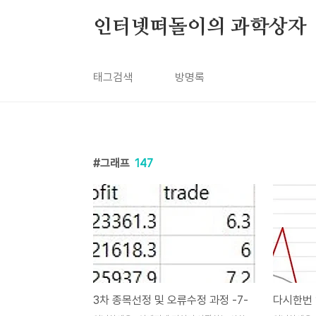
본문 바로가기
인터넷떠돌이의 과학상자
태그검색
방명록
그래프
147
3차 종목선정 및 오류수정 과정 -7-