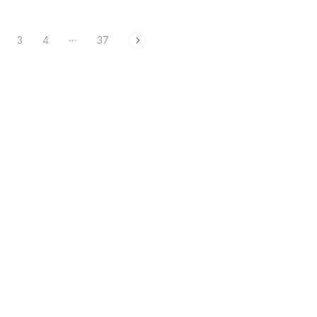
3
4
···
37