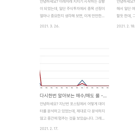
안녕하세요? 이래저래 지치기 시작하는 상황
안녕하세요?
이 되었는데, 일단 주식투자에서 종목 선정이
해서 일단 
얼마나 중요한지 생각해 보면, 이게 만만한
할듯 한데, 
일이 아니기는 아니라는 생각이 듭니다. 일단
기는 나왔습
2021. 3. 26.
2021. 2. 18
베타를 이용한 선정에서 1차로 거르고, 그 다
다는 기록을 
음에 백테스트를 해 보는 것이 정답은 정답이
론에 따라서
라는 생각이 듭니다. VR지수를 기반으로 해
생각도 해보
서 나온 매수/매도 룰에서 다음으로 알아봐야
짓지 못한 
할 것으로는 위 스크린샷에서 볼 수 있는 것
조건에서 어
처럼, 일단 MFI지수를 기반으로 한 매수/매
는 그럭저럭 
도 룰에서 무언가를 볼 수 있도록 해 봅니다.
드는 듯한 경
그리고 나서 다음으로 볼 수 있는 것으로는,
개의 종목이
일단 위 스크린샷처럼 승률과 risk/reward
다. 다 다음
다시한번 알아보는 매수/매도 룰 -11-
비율을 한번 보도록 합니다. 여기서도 이것만
변하는지에 
가지고서는 어떻게 어디가 특별한지 알기 어
했습니다만,
안녕하세요? 지난번 포스팅에서 어떻게 데이
렵습니다. 다음으로는 볼린져 밴드를 이용한
역시나, 어느
터를 분석하고 있었는데, 제대로 다 분석하지
작업에..
래가 생기고, 
않고 중간에 멈추는 것을 보았습니다. 그래서
다음으로 해 보아야 하는 것으로는 남아 있는
2021. 2. 17.
매수/매도 룰에 대해서 한번 정리를 해 보아