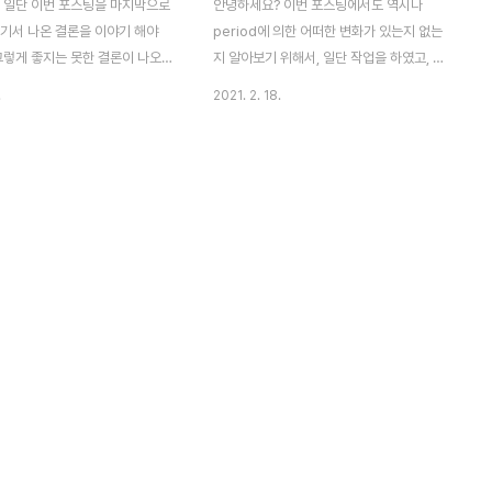
 일단 이번 포스팅을 마지막으로
안녕하세요? 이번 포스팅에서도 역시나
여기서 나온 결론을 이야기 해야
period에 의한 어떠한 변화가 있는지 없는
그렇게 좋지는 못한 결론이 나오
지 알아보기 위해서, 일단 작업을 하였고, 그
니다. 그래도 ㅇ리단 여기까지 했
결과를 한번 포스팅으로 올려서 기록으로 남
.
2021. 2. 18.
남기고, 결론이 나왔으니, 이 결
겨 보고자 합니다. 지금 이 포스팅을 쓰는 시
 다음 작업을 어떻게 해야 할지
점에서는 거의 결론이 나왔다 시피 하지만,
야 합니다. 지난번에 마무리를 다
그래도 하나하나 풀면서 마지막에 올리고자
이 볼린져 밴드의 두번째로 널널한
합니다. 먼저 알아봐야 하는 것으로는 역시나
떻게 변하는지 보면, 우선 여기서
지난번에 이어서 MFI지수를 기반으로 하는
period가 늘어남에 따라 줄어
매수/매도 룰에 있어서 한번 비교를 하기 위
향을 보이기는 한데, 마지막 한
해서 데이터를 먼저 모았습니다. 그리고 나서
 이 결론을 따르지 않고 있습니
condition을 먼저 어떻게 하도록 해 보도록
으로 더 빡빡한 조건에서 어떻게
합니다. 그리고 나서 다음으로 해야 할 것으
대해서 한번 이야기를 해 보고자
로는 역시나 2번째 기준으로 종목코드를 지
 여기서도 알 수 있는 것으로는
정합니다. 다음으로 해야 할 것으로 가장 널
정도 period가 늘면서 없던 거
널한 조건에서 어떻게 period에 의한 변화
..
가 있는지 없는지..