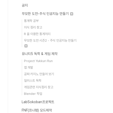
공지
무모한 도전-주식 인공지능 만들기
통계학 공부
지식 정리 창고
R 을 이용한 통계처리
무모한 도전 시즌2 - 주식 인공지능 만들기
유니티5 독학 & 게임 제작
Project Yukkuri Run
앱 개발
공짜 카지노 만들어 보기
일러스트 독학
게임관련 지식정리 창고
Blender 작업
LabSokoban프로젝트
FNF(프나펑) 모드제작