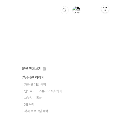
분류 전체보기
일상생활 이야기
자바 웹 개발 독학
안드로이드 스튜디오 독학하기
그누보드 독학
XE 독학
작곡 프로그램 독학