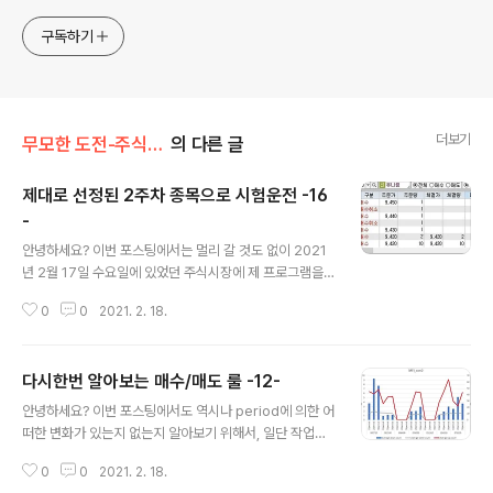
구독하기
더보기
무모한 도전-주식 인공지능 만들기
의 다른 글
제대로 선정된 2주차 종목으로 시험운전 -16
-
글 내용
안녕하세요? 이번 포스팅에서는 멀리 갈 것도 없이 2021
년 2월 17일 수요일에 있었던 주식시장에 제 프로그램을
한번 돌려본 결과를 올려 보고자 합니다. 이날도 그렇게 무
0
0
2021. 2. 18.
슨 좋은 결과가 당장에 떨어진 것은 아니기는 한데, 그래도
어찌어찌 해서건 한번 작업을 해 보고자 합니다. 일단 이 날
은 매수가 상당히 많이 일어나기는 났습니다. 다만 이런 최
다시한번 알아보는 매수/매도 룰 -12-
초의 반응외에는 그렇게 다른 액션은 제 프로그램이 보여
글 내용
주지는 않았습니다. 그리고 나서 다음으로 봐야 하나는 것
안녕하세요? 이번 포스팅에서도 역시나 period에 의한 어
은 이제 현재 보유중인 종목들인데, 일단 위 스클니샷처럼
떠한 변화가 있는지 없는지 알아보기 위해서, 일단 작업을
계속해서 보유중인 주가 하락으로 좀 손해가 있는 상황입
하였고, 그 결과를 한번 포스팅으로 올려서 기록으로 남겨
니다. 그리고 나서 다음으로 해야 하는 것으로는 위 스크린
0
0
2021. 2. 18.
보고자 합니다. 지금 이 포스팅을 쓰는 시점에서는 거의 결
샷에서 볼 수 있는 것처럼 어떻게 오후 3시 30분이 되어서