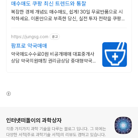
매수매도 쿠팡 최신 트렌드와 통찰
복잡한 경제 개념도 매수매도, 쉽게! 30일 무료반품으로 시
작하세요. 이론만으로 부족한 당신, 실전 투자 전략을 쿠팡에
서 바로 만나보세요.
https://jungsg.com
광고
팜프로 약국매매
약국매도수수료0원 비공개매매 대표중개사
상담 약국의원매칭 권리금상담 중대형약국
전문
(새창열림)
로그 정보
인터넷떠돌이의 과학상자
각종 가지가지 과학 기술을 다루는 블로그 입니다. 그 외에는
다양한 서적(주로 과학기술 서적)의 리뷰도 겸하고 있습니다.