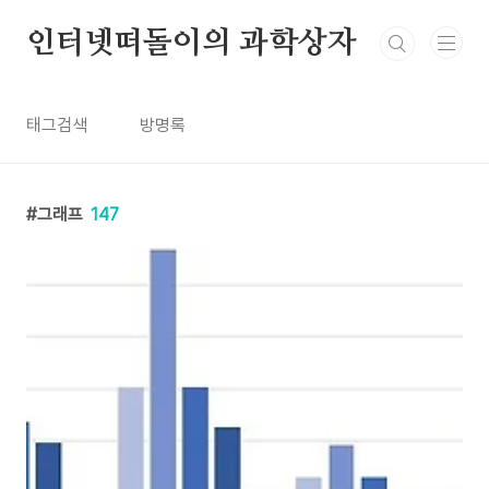
본문 바로가기
인터넷떠돌이의 과학상자
태그검색
방명록
그래프
147