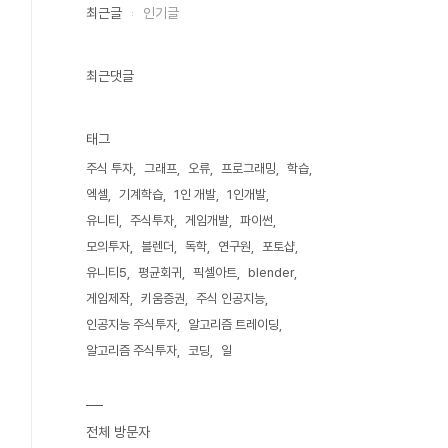
최근글
인기글
최근댓글
태그
주식 투자
그래프
오류
프로그래밍
학습
엑셀
기계학습
1인 개발
1인개발
유니티
주식투자
게임개발
파이썬
모의투자
블렌더
독학
연구원
포토샵
유니티5
평균회귀
픽셀아트
blender
게임제작
키움증권
주식 인공지능
인공지능 주식투자
알고리즘 트레이딩
알고리즘 주식투자
코딩
일
전체 방문자