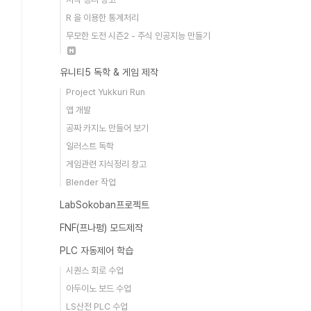
R 을 이용한 통계처리
무모한 도전 시즌2 - 주식 인공지능 만들기
유니티5 독학 & 게임 제작
Project Yukkuri Run
앱 개발
공짜 카지노 만들어 보기
일러스트 독학
게임관련 지식정리 창고
Blender 작업
LabSokoban프로젝트
FNF(프나펑) 모드제작
PLC 자동제어 학습
시퀀스 회로 수업
아두이노 보드 수업
LS산전 PLC 수업