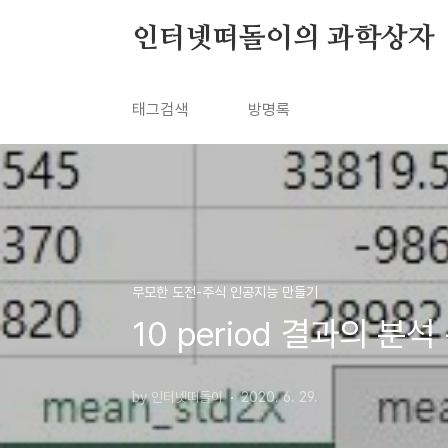
본문 바로가기
인터넷떠돌이의 과학상자
태그검색
방명록
무모한 도전-주식 인공지능 만들기
10 period 결과의 분석 
by 인터넷떠돌이
2020. 6. 29.