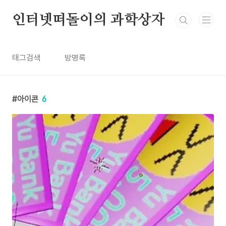
본문 바로가기
인터넷떠돌이의 과학상자
태그검색
방명록
아이콘
6