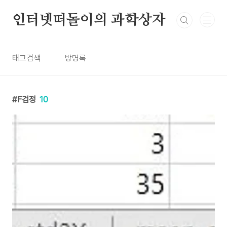
본문 바로가기
인터넷떠돌이의 과학상자
태그검색
방명록
F검정
10