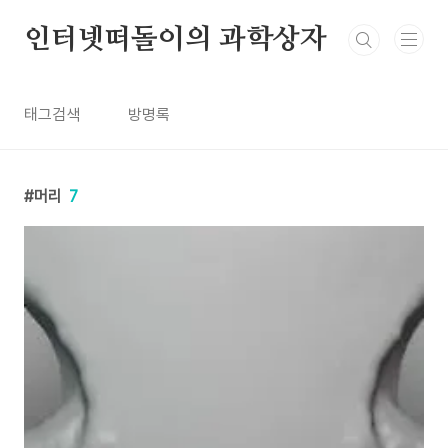
본문 바로가기
인터넷떠돌이의 과학상자
태그검색
방명록
머리
7