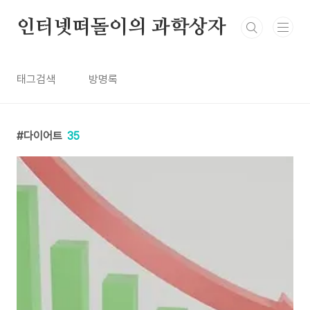
본문 바로가기
인터넷떠돌이의 과학상자
태그검색
방명록
다이어트
35