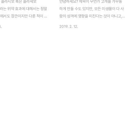
 플라시보 혹은 플라세보
안녕하세요? 제목이 무언가 고개를 갸우뚱
o) 라는 위약 효과에 대해서는 정말
하게 만들 수도 있지만, 모든 미생물이 다 사
그에서도 잠깐이지만 다룬 적이 있
람의 성격에 영향을 미친다는 것이 아니고,
때는 그렇게 크게 다루지는 않았습
이번 포스팅에서 다루고자 하는 것은 바로
4.
2019. 2. 12.
: 플라시보(위약) 효과란 강력합니
'장내 미생물'입니다. 우선 예전에 포스팅을
일본에 있는 이화학 연구소의 생
하였는 내용 중에서, 인체에는 거의 2번째 뇌
연구센터의 연구팀ㅂ이 2018년
에 해당할 지도 모르는 신경계가 있다고 합니
행한 연구에서 어느정도 이 위약효
다. 링크 : 두번째 뇌까지는 아니지만, 상당히
매커니즘(기작)을 알아냈습니다.
중요한 신경계가 있다고 합니다. 그때 2017
 개발에서도 상당수의 경우에 있
년 봄에서는 이것이 인간의 뇌, 다른 동물도
약효과'보다 더 개선이 되는 효과
그렇지만, 뇌의 신경과 직접적인 관련이 있으
서 '약효가 있다' 라고 인정을 받
리라 생각을 했는데, 실제로 요 최근에는 관
있으며, 경우에 따라서는 이 '위
련이 있다는 사실을 '무균 마우스'라고 해서,
로도 어떻게 치료의 효과를 보는
쥐의 몸속에 모든 공생 미생물이 없는 쥐를
에 무어라 말하기는 상당히 곤란
이용한 실험에서 관련된 내용이 나왔습니다.
다. 기존에는 뇌속에서 분비가 되
먼저 뭐가 무엇인지 헷갈리실 분들을 위해서
 오피..
소장의 단면..