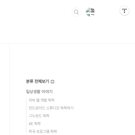
분류 전체보기
일상생활 이야기
자바 웹 개발 독학
안드로이드 스튜디오 독학하기
그누보드 독학
XE 독학
작곡 프로그램 독학