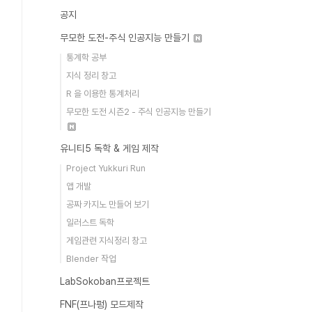
공지
무모한 도전-주식 인공지능 만들기
통계학 공부
지식 정리 창고
R 을 이용한 통계처리
무모한 도전 시즌2 - 주식 인공지능 만들기
유니티5 독학 & 게임 제작
Project Yukkuri Run
앱 개발
공짜 카지노 만들어 보기
일러스트 독학
게임관련 지식정리 창고
Blender 작업
LabSokoban프로젝트
FNF(프나펑) 모드제작