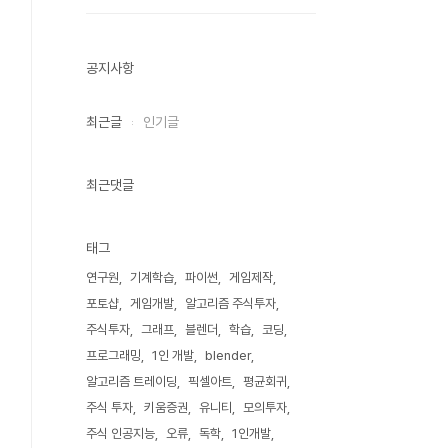
공지사항
최근글
인기글
최근댓글
태그
연구원
기계학습
파이썬
게임제작
포토샵
게임개발
알고리즘 주식투자
주식투자
그래프
블렌더
학습
코딩
프로그래밍
1인 개발
blender
알고리즘 트레이딩
픽셀아트
평균회귀
주식 투자
키움증권
유니티
모의투자
주식 인공지능
오류
독학
1인개발