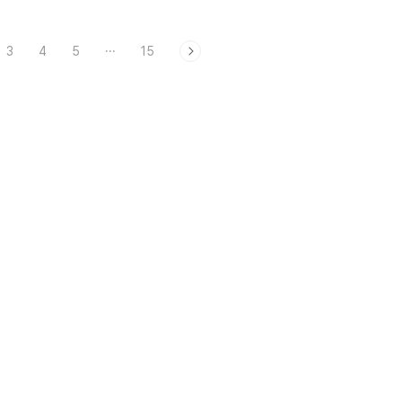
3
4
5
···
15