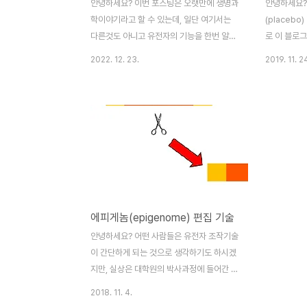
안녕하세요? 이번 포스팅은 오랫만에 생명과
안녕하세요?
학이야기라고 할 수 있는데, 일단 여기서는
(placeb
다른것도 아니고 유전자의 기능을 한번 알아
로 이 블로
보기 위해서 DeepGoWeb이라는 툴을 이
었지만, 그
2022. 12. 23.
2019. 11. 2
용해서 알아보는 과정을 한번 다루어 보고자
니다. 링크 
합니다. 일단 이 탐색은 실패로 끝나기는 했
다. 그런데 
지만, 그래도 포스팅할 가치는 있다고 생각을
명기능과학 
해서 이번 포스팅을 준비하게 되었습니다. 일
11월에 시
단 이렇게 준비를 했기 때문에, 어떻게 해서
과에 관한 
건 작업을 들어가 보고자 합니다. 먼저 원하
먼저 신약의
는 DNA sequence를 입력해서 위 스크린
어서 저 '위
샷과 같이 예측되는 결과를 얻도록 합니다.
를 얻지 못해
여기서 정말 중요하다고 생각하는 것은 저 발
지를 못하고 
에피게놈(epigenome) 편집 기술
생과정에서 이 유전자가 관여하는 지를 알아
약효과'만으
보는 것 입니다. 먼저 발달과정을 클릭해서
경우도 있기
안녕하세요? 어떤 사람들은 유전자 조작기술
나오는 윈도우 입니다. 이런 윈도우에서 당장
하기는 합니
이 간단하게 되는 것으로 생각하기도 하시겠
은 얻을 것이 없어 보이기..
는 '내인성인
지만, 실상은 대학원의 박사과정에 들어간 학
생이 끙끙대며 설계를 제대로 해도 될까 말까
2018. 11. 4.
합니다. 물론 처음부터 모든 DNA서열을 조