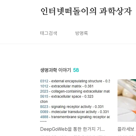
본문 바로가기
인터넷떠돌이의 과학상자
태그검색
방명록
생명과학 이야기
58
DeepGoWeb을 통한 한가지 기능 예측시도
플라세보 