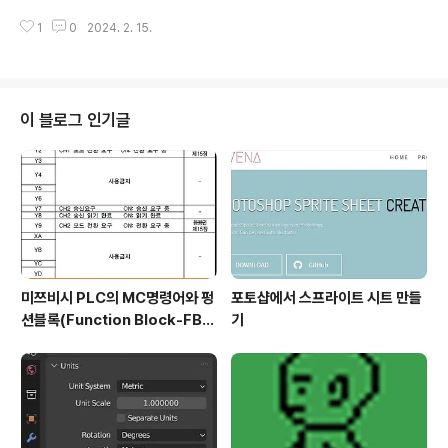
도록 했으며, 이번에는 3개의 음으로 구성이 되어 있는 음
을 이제와서 다시 시작한 계기가 무엇이냐고 하면, 바로 ch
을 하나씩 추가해 보도록 했습니다. 이게 좀 무언가 소음같
1
0
2024. 2. 15.
at GPT로 음악을 간단하게 작곡할 수 있는 것을 보면서
다는 느낌이 들지만, 제가 만들려고 ..
어떻게 이를 잘만 응용하면 저로서도 작곡 프로그램을 잘
만 건드리고 돌리면, 가능하지 않을까 하는 생각이 들었습
니다. 그래서 이런 이유로 다시금 불을 지펴서 과거에 했던
곳 까지 계속해서 돌파해 보려고 합니다. 가장먼저 할일은
이 블로그 인기글
studio one이 6까지 버젼이 올라간 것을 확인할 수 있었
습니다. 일단 저는 풀버젼을 그냥 줘도 이걸 다 사용할 줄을
모르기 때문에 그냥 Prime이라고 해서 기능제한 무료버전
을 한번 인스톨 해서 사용할 수 있도록 해 보도록 합니다.
일단 다운로드 받..
미쯔비시 PLC의 MC명령어와 펑
포토샵에서 스프라이트 시트 만들
션블록(Function Block-FB)
기
실습