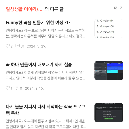
더보기
일상생활 이야기/작곡 프로그램 독학
의 다른 글
Funny한 곡을 만들기 위한 여정 -1-
글 내용
안녕하세요? 작곡 프로그램에 대해서 독자적으로 공부하
는, 정확히는 이론서를 아무리 달달 외운다고 해도 결국은
직접 해 보지 않으면 안되는 상황이기는 이기때문에, 어떻
2
31
2024. 5. 29.
게 해서든 간에 일단 코메디에 쓸수 있는 즐거운 곡을 만들
어 보기 위해서 어떻게 만들어 보자고 목표를 정하고 하나
씩 진행을 하고 있기는 있습니다. 먼저 chat gpt를 이용해
곡 하나 만들어서 내보내기 까지 실습
서 일단 chord progression을 하나 받아 오도록 합니
글 내용
다. 이것만 하면 모든게 다 되는 것으로 처음에는 생각해 보
안녕하세요? 어떻게 멈춰있던 작업을 다시 시작한지 얼마
았습니다만, 그렇지는 않은 것이, 일단 위 코드 진행은 진행
되지도 않아서 이렇게 작업을 진행이 빠르게 될 수 있는가
일 뿐 어떻게 이걸 곡으로 만드는 것은 다른 이야기라고 할
싶은데, 아무튼 책부터가 3일차에 작품을 하나 만드는 것
수 있습니다. 먼저 코드 구성하고 있는 음을 일단 위 스크
1
0
2024. 2. 16.
을 목표로 하고 있었기 때문에 그렇게 놀랄 일도 아니라는
린샷에서 볼 수 있는 것처럼 하나씩 만들어 가도록 합니다.
생각이 듭니다. 아무튼 이렇게 완성은 되었지만, 음악만 올
일단 4개의..
리기는 무리고 영상으로 만들어서 유튜브에 올리려니 그건
다시 불을 지펴서 다시 시작하는 작곡 프로그
또 당장 사용가능한 프로그램이 없어서 당장은 이 블로그
에 올릴 수는 없었습니다. 먼저 이 단소로운 리듬이 반복되
램 독학
글 내용
는 곳에다가 그랜드 피아노를 써서 한번 무언가를 만들어
안녕하세요? 외부에서 돈주고 살수 있다고 해서 1인 개발
주기 위한 준비를 하도록 합니다. 이렇게 리젼을 추가해 주
을 한다고 잠시 잊고 지냈던 이 작곡 프로그램에 대한 독학