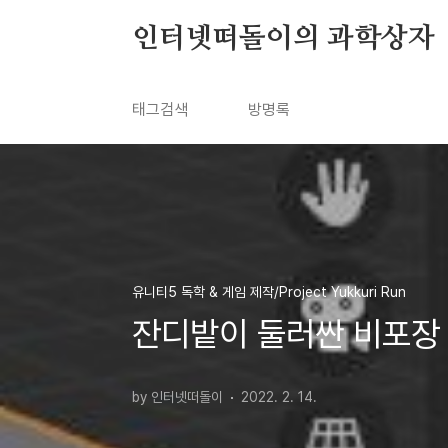
본문 바로가기
인터넷떠돌이의 과학상자
태그검색
방명록
유니티5 독학 & 게임 제작/Project Yukkuri Run
잔디밭이 둘러싼 비포장
by 인터넷떠돌이
2022. 2. 14.