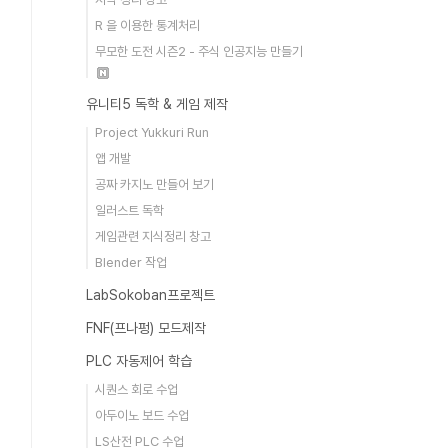
R 을 이용한 통계처리
무모한 도전 시즌2 - 주식 인공지능 만들기
유니티5 독학 & 게임 제작
Project Yukkuri Run
앱 개발
공짜 카지노 만들어 보기
일러스트 독학
게임관련 지식정리 창고
Blender 작업
LabSokoban프로젝트
FNF(프나펑) 모드제작
PLC 자동제어 학습
시퀀스 회로 수업
아두이노 보드 수업
LS산전 PLC 수업