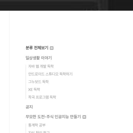
분류 전체보기
일상생활 이야기
자바 웹 개발 독학
안드로이드 스튜디오 독학하기
그누보드 독학
XE 독학
작곡 프로그램 독학
공지
무모한 도전-주식 인공지능 만들기
통계학 공부
지식 정리 창고