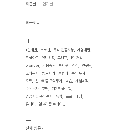
최근글
인기글
최근댓글
태그
1인개발
포토샵
주식 인공지능
게임개발
픽셀아트
유니티5
그래프
1인 개발
blender
키움증권
파이썬
엑셀
연구원
모의투자
평균회귀
블렌더
주식 투자
오류
알고리즘 주식투자
학습
게임제작
주식투자
코딩
기계학습
일
인공지능 주식투자
독학
프로그래밍
유니티
알고리즘 트레이딩
전체 방문자