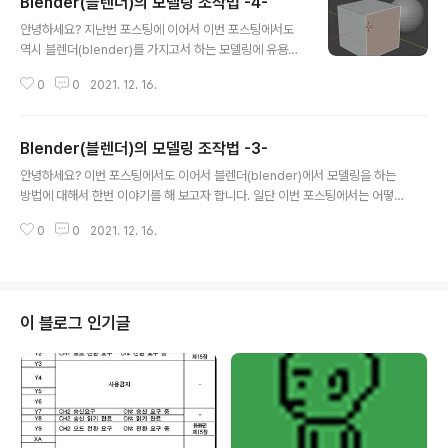
Blender(블렌더)의 모델링 조작법 -4-
글 내용
안녕하세요? 지난번 포스팅에 이어서 이번 포스팅에서도
역시 블렌더(blender)를 가지고서 하는 모델링에 유용한
기본적인 조작법에 대해서 이야기를 해 보고자 합니다. 워
0
0
2021. 12. 16.
낙에 책에서 다루는 내용도 많고, 그리고 여기서 익히지 않
고 그냥 지나갈 시에 생각외로 좀 손해도 심하기에, 일단 하
나하나 나누어서 포스팅을 올리는 중 입니다. 먼저 섭디비
Blender(블렌더)의 모델링 조작법 -3-
전으로 나누기 위해서 나누고자 하는 부분을 선택해 주는
글 내용
데, 이번 경우에는 그냥 한면을 선택해 주는 것으로 했습니
안녕하세요? 이번 포스팅에서도 이어서 블렌더(blender)에서 모델링을 하는
다. 그리고 나서 에지 메뉴에 있는 섭디비젼을 눌러 주도록
방법에 대해서 한번 이야기를 해 보고자 합니다. 일단 이번 포스팅에서는 어떻
합니다. 이렇게 하면 서로 균등하게 선택된 면이 나누어 지
게 흐름을 타다보니 상대적으로 짧은 내용을 다루게 되었는데, 그래도 필요한
는 것을 확인할 수 있습니다. 그렇게 나온 결과를 보고 계신
0
0
2021. 12. 16.
사람은 있을 것이라는 생각에 우선은 올려 보고자 합니다. 먼저 삭제항목에 있
데, 일단 정확하게 처음으로 작업을 하니까, 4등분이 된 것
는 디졸브 라는 항목이 있는데, 이건 삭제를 하면서 에지 = 선 만 제거하거나, 페
을 확인할 수 있기는 있습..
이스 = 면 만 제거하는 기능을 말하는 것 입니다. 그리고 특이하게도 복제가 우
리가 아는 ctrl + C와 ctrl + V가 아니라, 그냥 shift + D라는 차이가 있습니다.
헷갈리기 쉽다는 생각이 듭니다. 그리고 나서 한번 삭제가 어떻게 이루어지는지
이 블로그 인기글
보기 위해서 우선 위 스크린샷에서 볼 수 있는 것처럼 점인 버텍스를 4..