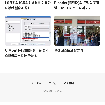
LS산전의 iG5A 인버터를 이용한
Blender(블렌더)의 모델링 조작
다양한 실습과 통신
법 -32- 래티스 모디파이어
CiMon에서 경보를 울리는 법과,
울산 코스트코 탐방기
스크립트 작업을 하는 법
의안내
티스토리
로그인
고객센터
© Daum Corp.