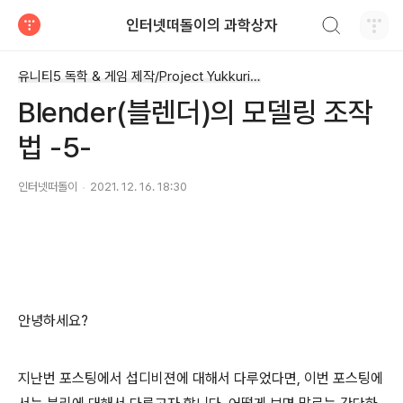
검색하기
인터넷떠돌이의 과학상자
티스토리
유니티5 독학 & 게임 제작/Project Yukkuri Run
Blender(블렌더)의 모델링 조작
법 -5-
인터넷떠돌이
2021. 12. 16. 18:30
안녕하세요?
지난번 포스팅에서 섭디비젼에 대해서 다루었다면, 이번 포스팅에