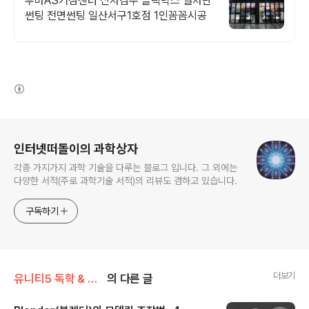
루마AS거점센터 신차검수 블랙박스 열차단
썬팅 전면썬팅 일산서구1호점 1인꼼꼼시공
(새창열림)
로그 정보
인터넷떠돌이의 과학상자
각종 가지가지 과학 기술을 다루는 블로그 입니다. 그 외에는
다양한 서적(주로 과학기술 서적)의 리뷰도 겸하고 있습니다.
구독하기
더보기
유니티5 독학 & 게임 제작/Project Yukkuri Run
의 다른 글