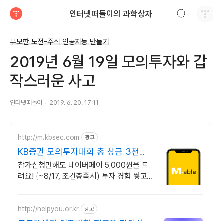
검색하기
인터넷떠돌이의 과학상자
티스토리
무모한 도전-주식 인공지능 만들기
2019년 6월 19일 모의투자와 갑
작스러운 사고
인터넷떠돌이
2019. 6. 20. 17:11
http://m.kbsec.com
광고
KB증권 모의투자대회 총 상금 3천
800만원
참가신청만해도 네이버페이 5,000원을 드
려요! (~8/17, 조건충족시) 투자 경험 쌓고
스펙업까지, 1~3위 인턴십 기회 제공!
http://helpyou.or.kr
광고