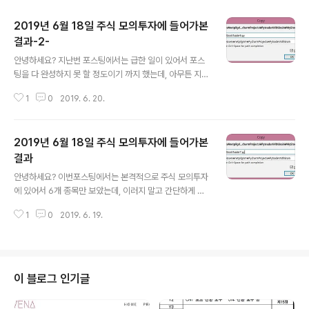
2019년 6월 18일 주식 모의투자에 들어가본
결과-2-
글 내용
안녕하세요? 지난번 포스팅에서는 급한 일이 있어서 포스
팅을 다 완성하지 못 할 정도이기 까지 했는데, 아무튼 지난
번 포스팅에서 중간에 끊어진 부분을 이번 포스팅에서 이
1
0
2019. 6. 20.
어서 마무리를 짓고자 합니다. 지난번 포스팅에서 어떻게
한개의 py파일에서 아무런 에러가 없이 실행이 되는 것을
확인할 수 있었기 때문에, 이번에는 위 스크린샷처럼 여러
2019년 6월 18일 주식 모의투자에 들어가본
개의 py파일로 복사해서 이름을 바꾸어 주는 작업을 실시
해 봅니다. 그리고 나서 parent_of_pytrader에 가서는
결과
글 내용
위 스크린샷처럼 일단 numbers의 숫자 갯수를 10까지
안녕하세요? 이번포스팅에서는 본격적으로 주식 모의투자
늘려 주도록 하고, 그 다음으로는 프로세스를 10개까지 늘
에 있어서 6개 종목만 보았는데, 이러지 말고 간단하게 할
려서 실행을 시켜 주도록 합니다. 한번 실행해 보니까, 위
수 있도록 10개의 종목을 한번 모의투자에 들어가 보고자
스크린샷처럼 10개의 action_list.txt가 생성이 되는 것을
1
0
2019. 6. 19.
하였습니다. 먼저 위 스크린샷과 같이 MyStockTrader.
확인할 수..
py를 7번 하나만 일단 복사해 놓도록 합니다. 일일히 내용
을 입력하기가 번거로울 수 있으니, 일단 위 스크린샷에서
볼 수 있듯이 먼저 번호를 붙여주는 클래스 변수를 만들고,
이 변수를 self가 붙은 광역변수를 만들도록 합니다. 그 다
이 블로그 인기글
음은 먼저 communication.txt의 번호를 자동으로 올려
주기 위해서 한번 변수를 바꾸어주도록 해야 합니다. 이렇