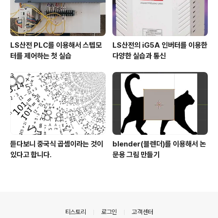
LS산전 PLC를 이용해서 스텝모
LS산전의 iG5A 인버터를 이용한
터를 제어하는 첫 실습
다양한 실습과 통신
듣다보니 중국식 곱셈이라는 것이
blender(블렌더)를 이용해서 논
있다고 합니다.
문용 그림 만들기
의안내
티스토리
로그인
고객센터