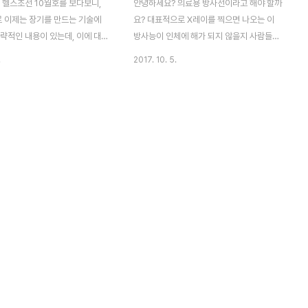
 헬스조선 10월호를 보다보니,
안녕하세요? 의료용 방사선이라고 해야 할까
로 이제는 장기를 만드는 기술에
요? 대표적으로 X레이를 찍으면 나오는 이
략적인 내용이 있는데, 이에 대
방사능이 인체에 해가 되지 않을지 사람들이
을 본격적으로 들어가기 전에 먼
많이 걱정을 하는데, 이에 대해서 시원한 해
.
2017. 10. 5.
린트라는 것에 대해서 설명에 들어
답을 주기라도 하려는 것처럼, 헬스조선
 생각이 들었습니다. 우선 대략적
2017년 9월호에 관련된 내용이 있었습니다.
야만 하는데, 아래의 링크에 들
그래서 이번 포스팅에서 관련된 내용을 포스
을 먼저 읽어 주시기 바랍니다.
팅 하고자 합니다. 먼저 방사선이 인체에 미
 프린터에 대한 포괄적이고 간단한
치는 영향은 '세포 사멸'과 같은 '결정적 영
기사에서는 자세한 내용은 나오지
향'이라고 방사선에 쏘인 즉시 나타나는 현상
, 신체에 이식이 가능한 젤라틴에
이고, 다른 하나는 '암 및 유전적 영향'이라고
 줄기세포등을 넣어서 만든 '바이
해서 오랜 시간 서서히 영향을 미치기 때문에
 사용한다고 언급을 하였습니다.
'확률적 영향'이라고 합니다. 한마디로 즉시
은 내용으로 미루어 보건데, 과
영향이 나타나는 것과 ,서서히 영향이 나타나
서 바이오 잉크라는 것을 이용한
는 것으로 나뉘어 진다고 합니다. 위 도표는
는 했습니다. 왠 잉크젯 플린터냐
'결정적 영향'이라고 할 수 있는 현상 or 증상
, 실제로 ..
으로 한번에..