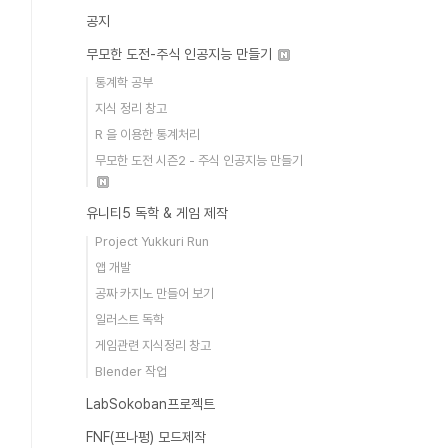
공지
무모한 도전-주식 인공지능 만들기
통계학 공부
지식 정리 창고
R 을 이용한 통계처리
무모한 도전 시즌2 - 주식 인공지능 만들기
유니티5 독학 & 게임 제작
Project Yukkuri Run
앱 개발
공짜 카지노 만들어 보기
일러스트 독학
게임관련 지식정리 창고
Blender 작업
LabSokoban프로젝트
FNF(프나펑) 모드제작