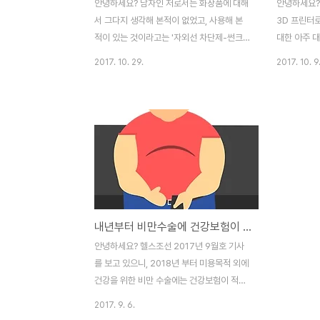
안녕하세요? 남자인 저로서는 화장품에 대해
안녕하세요?
서 그다지 생각해 본적이 없었고, 사용해 본
3D 프린터
적이 있는 것이라고는 '자외선 차단제-썬크
대한 아주 대
림'외에는 거의 없습니다. 그러는 와중에 무
해서 포스팅
2017. 10. 29.
2017. 10. 9
슨 '주름 개선' 이니 '아토피나 튼살 등' 에 효
저 3D 프
능이 있다고 광고를 하는 이른바 '기능성 화
가야 겠다는
장품'에 대해서 논란의 소지-진짜로 효과가
인 설명을 해
있는지에 대해서 전문가 4명의 '기고문'을 바
어가서 내용
탕으로 하고 있는 '헬스조선' 2017년 10월
링크 : 3D
호 기사를 읽었습니다. 그래서 이번 포스팅에
설명 일단 
서는 이에 대해서 기사를 리뷰해 보고자 합니
는 않았지만
다. 첫번째 기고문은 정경은 을지대 병원의
다가 사람의
피부과 교수의 관점에서 씌여졌기 때문에, 매
오 잉크'를
내년부터 비만수술에 건강보험이 적용 된다고 합니다.
우 기능성 화장품에 대해서 부정적일 것이라
아마 이와 같
고 예상을 했으나, 예상과는 달리 그렇게 까
거에 일본에
안녕하세요? 헬스조선 2017년 9월호 기사
지 부정적으로 바라보고 있지는 않았습니다.
사례가 있기
를 보고 있으니, 2018년 부터 미용목적 외에
오히려 '피부과 ..
고 하실 텐데요
건강을 위한 비만 수술에는 건강보험이 적용
된다고 합니다. 지금까지는 그렇게 보험적용
2017. 9. 6.
이 되지 않았다는 것인데, 내년부터 보험적용