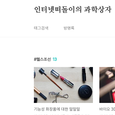
본문 바로가기
인터넷떠돌이의 과학상자
태그검색
방명록
헬스조선
13
기능성 화장품에 대한 말말말
바이오 3