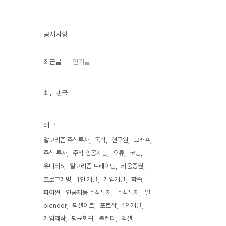
공지사항
최근글
인기글
최근댓글
태그
알고리즘 주식투자
독학
연구원
그래프
주식 투자
주식 인공지능
오류
코딩
유니티5
알고리즘 트레이딩
키움증권
프로그래밍
1인 개발
게임개발
학습
파이썬
인공지능 주식투자
주식투자
일
blender
픽셀아트
포토샵
1인개발
게임제작
평균회귀
블렌더
엑셀