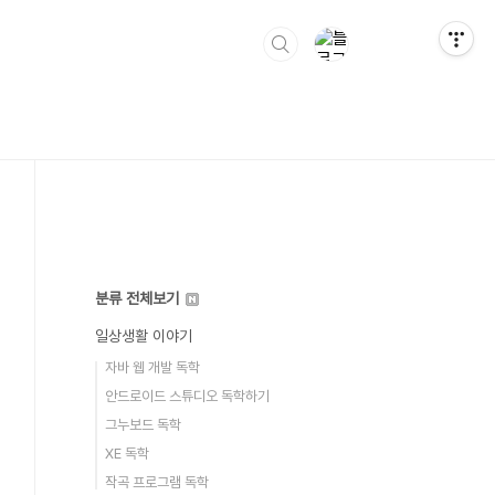
분류 전체보기
일상생활 이야기
자바 웹 개발 독학
안드로이드 스튜디오 독학하기
그누보드 독학
XE 독학
작곡 프로그램 독학