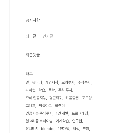
공지사항
최근글
인기글
최근댓글
태그
일
유니티
게임제작
모의투자
주식투자
파이썬
학습
독학
주식 투자
주식 인공지능
평균회귀
키움증권
포토샵
그래프
픽셀아트
블렌더
인공지능 주식투자
1인 개발
프로그래밍
알고리즘 트레이딩
기계학습
연구원
유니티5
blender
1인개발
엑셀
코딩