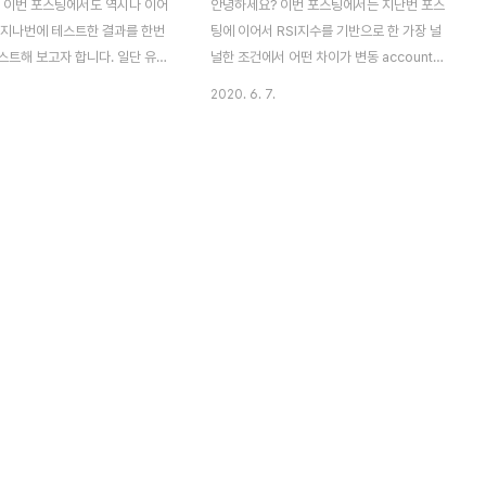
 이번 포스팅에서도 역시나 이어
안녕하세요? 이번 포스팅에서는 지난번 포스
 지나번에 테스트한 결과를 한번
팅에 이어서 RSI지수를 기반으로 한 가장 널
스트해 보고자 합니다. 일단 유의
널한 조건에서 어떤 차이가 변동 account
속해서 차이가 나오는 것은 나오
risk와 고정 account risk의 차이를 만들었
2020. 6. 7.
오는 수치는 안 나오는 것을 볼 수
는지에 대해서 한번 알아보고자 합니다. 먼저
 먼저 위 스클니샷을 보니면 알
차이가 나올 것으로 생각이 되는 평균 수익에
이번에는 이동편균선 + 표준편차
대해서 한번 알아 보고자 합니다. 일단 여기
ttom 10이라고 해서 손해를 본
서 우선 범위를 지정했으니, 이제 F 검정 부터
 모아서 한번 보고자 합니다. 그
먼저 들어가 보아야 합니다. 먼저 F검정 결과
다음으로 생각할 수 있는 것으로는
를 보면 조금은 아슬아슬하게 유의수준인
서 볼 수 있는 것처럼 일단 F 검
0.05를 넘어갔다는 것을 알 수 있었습니다.
보아서, 여기서 등분산이 성립하는
이러해서 이제 등분산이 성립한다는 것을 알
수 있었습니다. 일단 여기서 하
수 있습니다. 그리고 나서 T검정을 한번 해
는 것으로는 우선 두 집단간의 계
보니까, 어떻게 된 것인지는 모르겠습나다만,
 통계학적 유의차 없는 상태로 거
일단 둘의 유의차가 있어 보입에도 불구하고
니다. 즉 손해를 제일 많이 본 종
없다는 결과가 나오는 것을 볼 수 있었습..