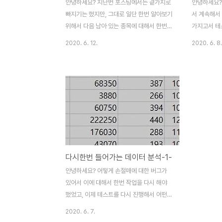
안녕하세요? 지난번 포스팅에서는 곁가지로
안녕하세요?
빠지기는 했지만, 그대로 일단 한번 알아보기
서 계속해서
위해서 다음 남아 있는 종목에 대해서 한번
가지고서 테
통계적인 처리를 해서 Account Risk가 영
학적으로 계
2020. 6. 12.
2020. 6. 8.
향을 주는 여부에 대해서 알아 보고자 합니
는데, 안 나
다. 다음으로는 3번째 매도/매수 룰대해서 한
있었습니다.
번 알아보도록 합니다. 여기서 나오는 조건을
수 있듯이 
가지고서 각각의 risk별로 모았으며, 우선
1배에서 bo
1%와 1.5%에 대해서 알아보도록 합니다. 그
종목 10개를
리고 나서 다음으로 해야 하는 일로는 위 스
리고 나서 
크린샷에서 볼 수 있는 것처럼 F 검정을 해서
위 스크린샷에
등분산이 성립하는 것을 보도록 합니다. 그리
정을 한번 
고 나서 다음으로 해야 하는 일로는 T 검정을
것을 확인할 
다시한번 들어가는 데이터 분석-1-
해야 하는데, 여기서 나오는 것을 가지고서
나 알 수 있
한번 작업을 해 보았습니다. 결과는 유의차가
좌가 아무런
안녕하세요? 어떻게 손절매에 대한 버그가
있는 것으로 1.5%의 리스크에서 계좌가 비약
의 갔다는 겁
있어서 이에 대해서 한번 작업을 다시 해야
적..
목 ..
했었고, 이제 테스트를 다시 진행해서 어떤
차이가 다시 나오는 지에 대해서 한번 생각해
2020. 6. 7.
보고자 합니다. 일단 어떻게 이래저래 원인을