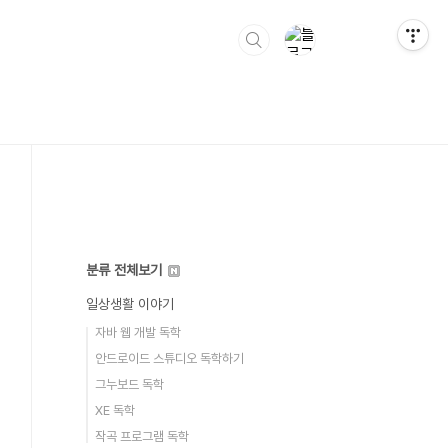
분류 전체보기
일상생활 이야기
자바 웹 개발 독학
안드로이드 스튜디오 독학하기
그누보드 독학
XE 독학
작곡 프로그램 독학