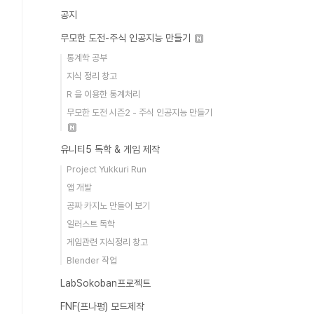
공지
무모한 도전-주식 인공지능 만들기
통계학 공부
지식 정리 창고
R 을 이용한 통계처리
무모한 도전 시즌2 - 주식 인공지능 만들기
유니티5 독학 & 게임 제작
Project Yukkuri Run
앱 개발
공짜 카지노 만들어 보기
일러스트 독학
게임관련 지식정리 창고
Blender 작업
LabSokoban프로젝트
FNF(프나펑) 모드제작