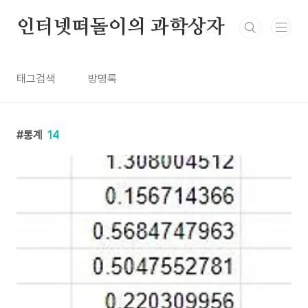
본문 바로가기
인터넷떠돌이의 과학상자
태그검색
방명록
통계
14