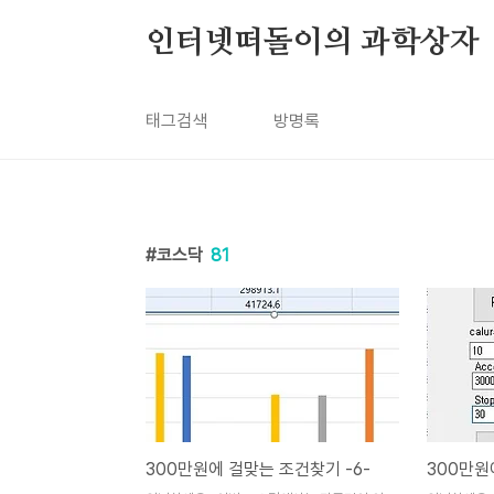
본문 바로가기
인터넷떠돌이의 과학상자
태그검색
방명록
코스닥
81
300만원에 걸맞는 조건찾기 -6-
300만원