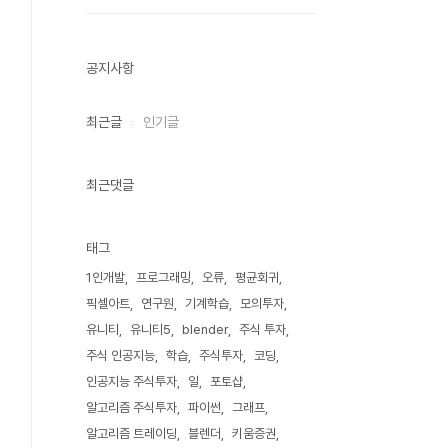
공지사항
최근글
인기글
최근댓글
태그
1인개발
프로그래밍
오류
평균회귀
픽셀아트
연구원
기계학습
모의투자
유니티
유니티5
blender
주식 투자
주식 인공지능
학습
주식투자
코딩
인공지능 주식투자
일
포토샵
알고리즘 주식투자
파이썬
그래프
알고리즘 트레이딩
블렌더
키움증권