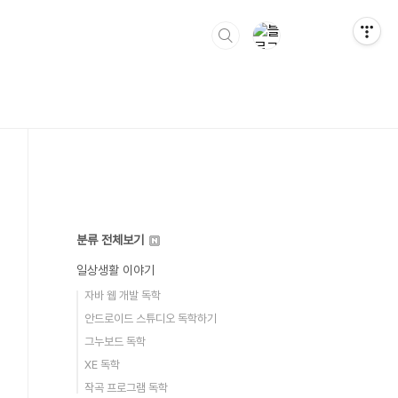
분류 전체보기
일상생활 이야기
자바 웹 개발 독학
안드로이드 스튜디오 독학하기
그누보드 독학
XE 독학
작곡 프로그램 독학