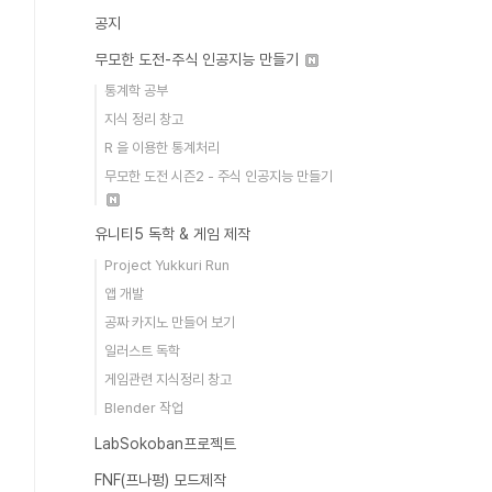
공지
무모한 도전-주식 인공지능 만들기
통계학 공부
지식 정리 창고
R 을 이용한 통계처리
무모한 도전 시즌2 - 주식 인공지능 만들기
유니티5 독학 & 게임 제작
Project Yukkuri Run
앱 개발
공짜 카지노 만들어 보기
일러스트 독학
게임관련 지식정리 창고
Blender 작업
LabSokoban프로젝트
FNF(프나펑) 모드제작