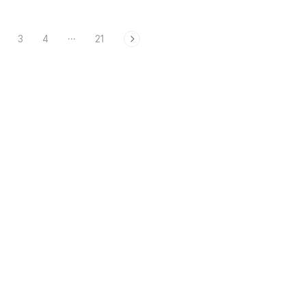
3
4
···
21