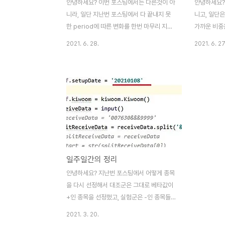
안녕하세요? 이번 포스팅에서는 다른것이 아
안녕하세요?
니라, 일단 지난번 포스팅에서 다 끝내지 못
니고, 일단은
한 period에 따른 변화를 한번 마무리 지어
가까운 비중
보고자 합니다. 일단 이렇게 포스팅으로 다
리즘 트레이
2021. 6. 28.
2021. 6. 27
읽어 보는데는 그렇게 오랜 시간이 걸리지는
account r
않을 것이지만, 그래도 어떻게 해서 기록으로
있는지를 테
남겨 보고자 합니다. 이제서야 마지막 매수/
할 것으로는
매도 룰인 볼린져 밴드에 typical price를
일 이었습니
적용한 룰을 한번 정리해 보았습니다. 여기서
서 stop l
는 period가 길어지면 길어질 수록 무언가
제는 Acco
가 영 좋지 않게 되었습니다. 그렇게 해서 각
백테스트를 
매도/매수 룰에 있던 에이스들만 뽑아서 비교
터 했기 때문
를 해 보았더니, 볼린져 밴드를 기반으로 한
의 테스트가
일주일간의 정리
매수/매도 룰이 가장 좋은 수익을 내고 있었
다. 계속해서
습니다. 그것도 20 period에서 말이죠. 그
래 1%를 해
안녕하세요? 지난번 포스팅에서 어떻게 종목
리고 나서 한번 기존의 조건들과 비교해 보..
것으로는 역시
을 다시 선정해서 대조군은 그대로 베타값이
+인 종목을 선정했고, 실험군은 -인 종목들
을 선정했지만, 이게 결과가 아무런 거래가
2021. 3. 20.
일어나지 않는 결과로 이어졌습니다. 그래서