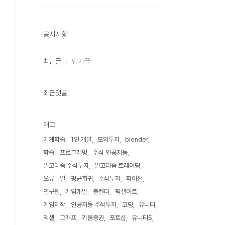
공지사항
최근글
인기글
최근댓글
태그
기계학습
1인 개발
모의투자
blender
학습
프로그래밍
주식 인공지능
알고리즘 주식투자
알고리즘 트레이딩
오류
일
평균회귀
주식투자
파이썬
연구원
게임개발
블렌더
픽셀아트
게임제작
인공지능 주식투자
코딩
유니티
엑셀
그래프
키움증권
포토샵
유니티5