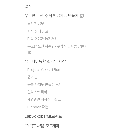
공지
무모한 도전-주식 인공지능 만들기
통계학 공부
지식 정리 창고
R 을 이용한 통계처리
무모한 도전 시즌2 - 주식 인공지능 만들기
유니티5 독학 & 게임 제작
Project Yukkuri Run
앱 개발
공짜 카지노 만들어 보기
일러스트 독학
게임관련 지식정리 창고
Blender 작업
LabSokoban프로젝트
FNF(프나펑) 모드제작