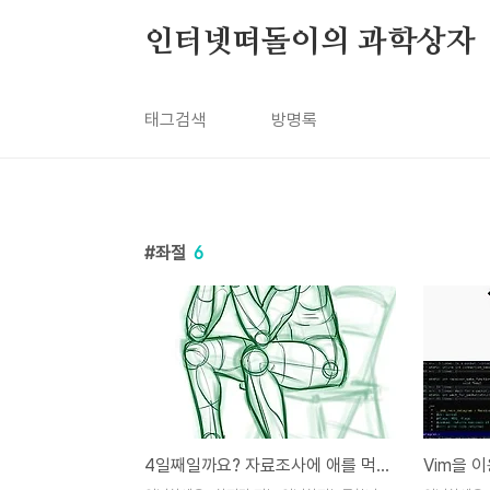
본문 바로가기
인터넷떠돌이의 과학상자
태그검색
방명록
좌절
6
4일째일까요? 자료조사에 애를 먹고 있습니다.
Vim을 