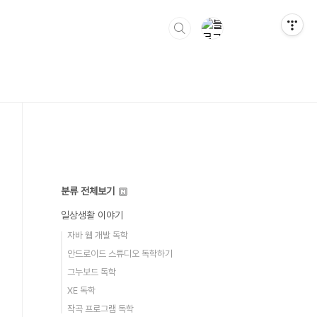
분류 전체보기
일상생활 이야기
자바 웹 개발 독학
안드로이드 스튜디오 독학하기
그누보드 독학
XE 독학
작곡 프로그램 독학