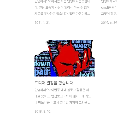
안녕하세요? 하지만 저는 안녕하지는못합니
안녕하세요?
다. 일단 모종의 사정이 있어서 하는 수 없이
cmd를 관
자료를 조사하고 있습니다. 일단 다행이라면
그렇게 하고
당행이게도 관련된 자료를 정리해 놓은서적
을 확인할 
2021. 1. 31.
2019. 6. 29
은 있어서 낑낑대면서 자료를 이해하기 쉽도
개발툴 중에
록 어떻게 해 보기는 보았습니다. 그런
려진 Vim
데............ 다행이라면 다행스럽게도 위 스크
보자고 합니다
린샷과 같에 일단은 회사를 설립하는 데 필요
의 홈페이지
한 일정량의 지식은 제공이 되는 책이 있었습
Vim이 일단
니다. 문제는 심각하게도 제가 조사하는 자료
보니까, 실제
에서는 '제조업만 다루고 있는데, 이게 제조
그리고 나서
업에 해당되는 산업이 아니라 생명과학 작업
럼 MS-Wi
이 제조업에 속하지 않고 산업분류상 '농
므로, 한번
드디어 결정을 했습니다.
업'에 속한다는 것 입니다. 그래서 많이 좌절
다. 그리고 
을 한 것이, 일단은 지금까지 찾아본 자료가
시켜서 인스
안녕하세요? 이번주 내내 블로그 활동은 제
크게 쓸모가 없을 수도 있는게, 제조업이 아
과정은 정말 
대로 못하고, 면접보고나서 이 일자리에 가느
니면 공장이 법적으로 보장..
상당히 빨랐습
냐 마느냐를 두고서 일주일 가까이 고민을 하
던 일이 이제서야 결정을 내렸습니다. 일단
2018. 8. 10.
회사이름이나 이런 지극히 개인적인 정보는