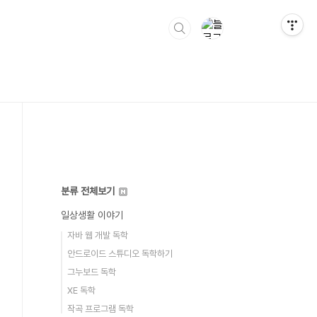
분류 전체보기
일상생활 이야기
자바 웹 개발 독학
안드로이드 스튜디오 독학하기
그누보드 독학
XE 독학
작곡 프로그램 독학