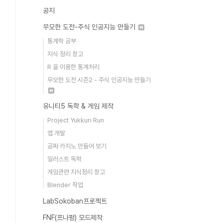
공지
무모한 도전-주식 인공지능 만들기
통계학 공부
지식 정리 창고
R 을 이용한 통계처리
무모한 도전 시즌2 - 주식 인공지능 만들기
유니티5 독학 & 게임 제작
Project Yukkuri Run
앱 개발
공짜 카지노 만들어 보기
일러스트 독학
게임관련 지식정리 창고
Blender 작업
LabSokoban프로젝트
FNF(프나펑) 모드제작