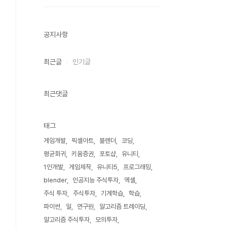
공지사항
최근글
인기글
최근댓글
태그
게임개발
픽셀아트
블렌더
코딩
평균회귀
키움증권
포토샵
유니티
1인개발
게임제작
유니티5
프로그래밍
blender
인공지능 주식투자
엑셀
주식 투자
주식투자
기계학습
학습
파이썬
일
연구원
알고리즘 트레이딩
알고리즘 주식투자
모의투자