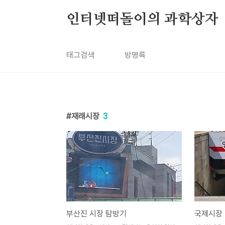
본문 바로가기
인터넷떠돌이의 과학상자
태그검색
방명록
재래시장
3
부산진 시장 탐방기
국제시장