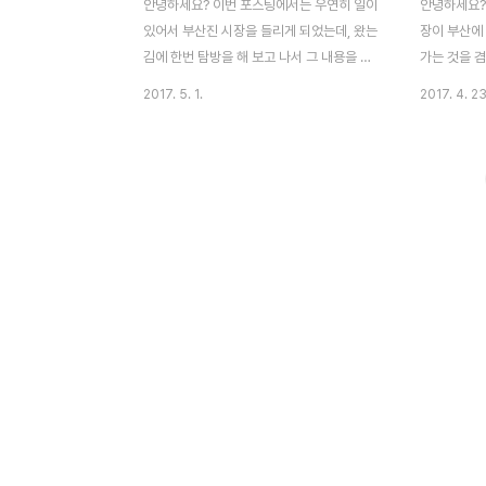
안녕하세요? 이번 포스팅에서는 우연히 일이
안녕하세요?
있어서 부산진 시장을 들리게 되었는데, 왔는
장이 부산에
김에 한번 탐방을 해 보고 나서 그 내용을 포
가는 것을 
스팅 하고자 합니다. 이번에는 대중교통이 아
그 내용을 
2017. 5. 1.
2017. 4. 23
니라 자동차를 타고서 왔습니다. 먼 거리에서
대중교통 수
부산진 시장이라는 간판이 저를 맞이하고 있
지하철로 자
는 것을 볼 수 있습니다. 대구의 서문시장처
다. 여기 7
럼 여기 부산진 시장에도 주차빌딩이 있어서
에 보이는 사
주차문제는 그런데로 수월하게 해결이 되는
너에 있는 
편이기는 합니다. 다만 시장의 규모가 대구
음에 지도상
서문시장에 비해서 한참이나 작기 때문인지
거리를 걷고
몰라도, 주차빌딩의 규모는 상당히 작은 편이
다. 옆에 언
아닌가 하는 생각이 듭니다. 부산진 시장이라
으로써, 자
는 것이 전부 위 사진에 보이는 것 처럼 건물
주차공간으로
하나 전체를 부르는 명칭입니다. 즉, 대구 서
단 코너를 
문시장처럼 저런 건물이 몇개 동으로 나누어
습니다. 아무
져서 여러채가 있는 것..
었습니다. 정