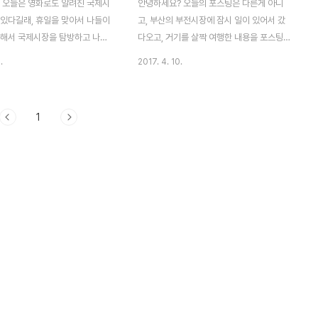
 오늘은 영화로도 알려진 국제시
안녕하세요? 오늘의 포스팅은 다른게 아니
 있다길래, 휴일을 맞아서 나들이
고, 부산의 부전시장에 잠시 일이 있어서 갔
겸해서 국제시장을 탐방하고 나서
다오고, 거기를 살짝 여행한 내용을 포스팅
포스팅하고자 합니다. 우선은 저는
하고자 합니다. 일단 부전시장의 입구입니다.
.
2017. 4. 10.
단을 동원해서 왔기 때문에 부산
저는 오다가 보니 부전역에서 반대쪽으로 왔
갈치역 7번 출구에서 나왔습니
는데, 나중에 입구쪽에 있는 야채가게 주인에
번 출구를 나오자 마자 바로 아래
게 물어보니 반대편에서 왔어야 한약재가 있
1
진처럼 코너가 있습니다. 이 코
는 골목으로 들어갈 수 있다고 합니다. 일단
미니스톱 편의점을 지나서 돌은 다
하는 수 없이 입구를 들어가서 계속 직진을
으로는 600m라는데, 어느정도
했습니다. 사장 골목을 들어가서 보다 보니
 나면 국제시장으로 갈 수 있습니
위 사진과 같이 야채가게도 있는 것을 볼 수
뜻 보이는 주차장은 유료 주차장
있었습니다. 부전시장의 골목길은 예전에 가
동차를 타고 온 분들이라면 아마
본적이 있는 대구 서문 시장에 비해서 상당히
서 사용이 가능할 듯 합니다. 일
좁은...... 아니 서문시장의 길이 굉장히 넓은
돌고나서도 특별한 것은 보이지 않
편이였다는 것을 알 수 있었습니다. 사람이
튼 일단 인도를 걸어서 계속 걸
두사람 정도 나란히 서면 골목길이 꽉 차버리
말로 몇 백미..
는 넓이였습니다. ..