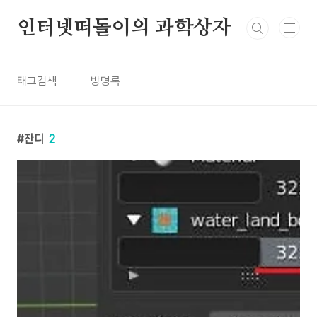
본문 바로가기
인터넷떠돌이의 과학상자
태그검색
방명록
잔디
2