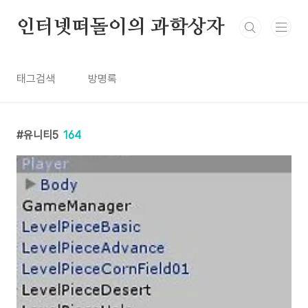
본문 바로가기
인터넷떠돌이의 과학상자
태그검색
방명록
유니티5
164