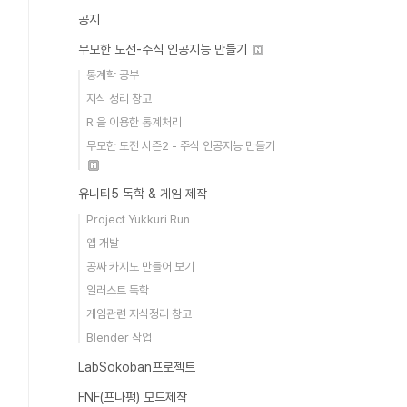
공지
무모한 도전-주식 인공지능 만들기
통계학 공부
지식 정리 창고
R 을 이용한 통계처리
무모한 도전 시즌2 - 주식 인공지능 만들기
유니티5 독학 & 게임 제작
Project Yukkuri Run
앱 개발
공짜 카지노 만들어 보기
일러스트 독학
게임관련 지식정리 창고
Blender 작업
LabSokoban프로젝트
FNF(프나펑) 모드제작