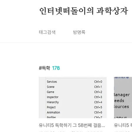
본문 바로가기
인터넷떠돌이의 과학상자
태그검색
방명록
독학
178
유니티5 독학하기 그 58번째 걸음-애니메이션 부여하고 앞으로 이동하기