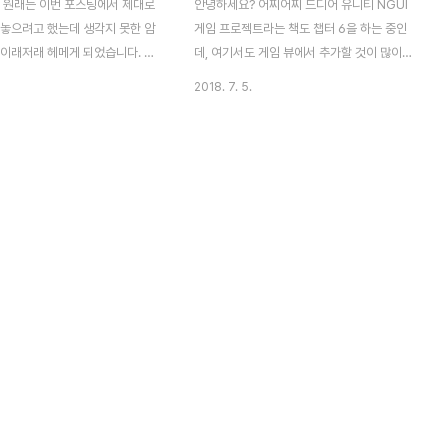
 원래는 이번 포스팅에서 제대로
안녕하세요? 어찌어찌 드디어 유니티 NGUI
 놓으려고 했는데 생각지 못한 암
게임 프로젝트라는 책도 챕터 6을 하는 중인
 이래저래 헤메게 되었습니다. 그
데, 여기서도 게임 뷰에서 추가할 것이 많이
수 없이 포스팅을 여기서 끊어서
있어서 한번 실습을 해 보기로 했습니다. 가
2018. 7. 5.
다. 일단 지난 시간에 4개 속성
장 먼저 할 것은 이 책의 예제대로 실습을 일
을 만들어서 이걸 띄우는 데는 성
단 해 보기 위해서 에셋을 추가하는 작업이
문제는 원하는 게임 오브젝트에 올
되었습니다. 가장 먼저 책의 주소로 가서 tar
했습니다. 먼저 지난번 포스팅에
파일을 받았는데, 처음에는 이게 정확히 무엇
놓은 적이 있었는
인지 몰라서 압축을 풀어 보았습니다만,
alSwitch라는 게임 오브젝트를 선
unitypackage파일이라는 것은 없었습니
니다. Add Component를 눌
다. 그래서 먼저 유니티의 위 스크린샷과 같
w Object.cs라는 스크립트를 인
은 창을 열어서 Import Package라는 것을
서 추가해 주도록 합니다. 다음으
시작하도록 합니다. 그래서 위 스크린샷처럼
 뷰로 가서, FollowObject의
All files를 하는 것으로 두어서 tar파일을 그
크린샷과 같이 해 줍니다. 그리
냥 그대로 가져오는 것으로 해야 합니다. 여
inCamera는 계층뷰에 있는
기서 모든 파일을 체크한 다음, 그대로 가..