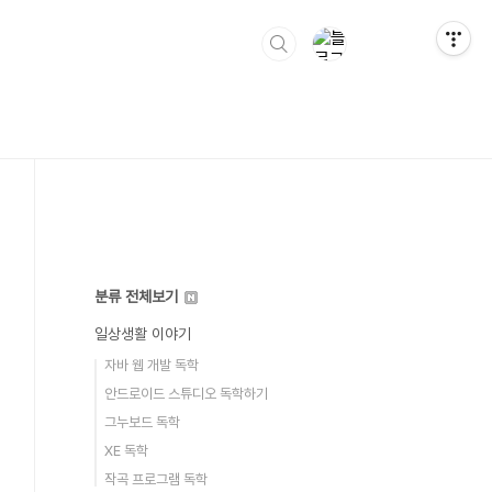
분류 전체보기
일상생활 이야기
자바 웹 개발 독학
안드로이드 스튜디오 독학하기
그누보드 독학
XE 독학
작곡 프로그램 독학