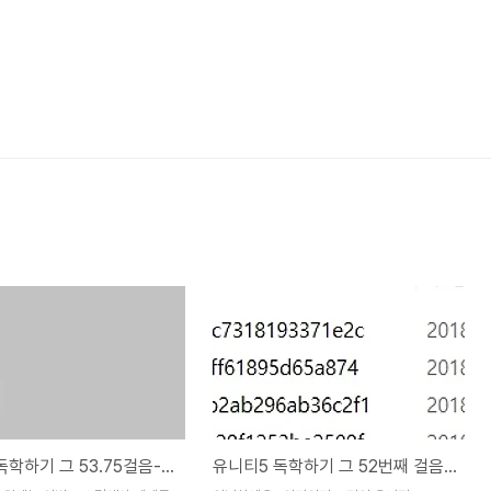
유니티5 독학하기 그 53.75걸음-갑작스러운 암초
유니티5 독학하기 그 52번째 걸음-드디어 만들기 시작한 게임씬 실습