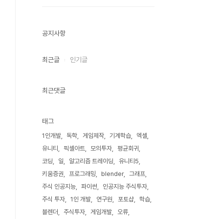
공지사항
최근글
인기글
최근댓글
태그
1인개발
독학
게임제작
기계학습
엑셀
유니티
픽셀아트
모의투자
평균회귀
코딩
일
알고리즘 트레이딩
유니티5
키움증권
프로그래밍
blender
그래프
주식 인공지능
파이썬
인공지능 주식투자
주식 투자
1인 개발
연구원
포토샵
학습
블렌더
주식투자
게임개발
오류