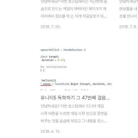
안녕하세요? 이번 포스팅에서는 지난번에 실
안녕하세요?
습으로 만드는 게임의 캐릭터인 제이크가 제
완성품을 내
자리에서 점프를 하고, 이게 허공답보가 되지
초를 만나서
않도록 만드는 것을 보았습니다. 이번 시간에
래서 하는 
2018. 7. 20.
2018. 7. 8.
는 상황에 맞는 애니메이션을 지정하는 방법
올리고자 합니
을 보여주고, 캐릭터를 앞으로 이동하도록 만
이라는 버튼
들어 보고자 합니다. 먼저 Windows항목에
공했는데, 
있는 Animator라는 항목으로 가서, 애니메
려놓지는 못
이터창을 열도록 해 봅니다. 일단 애니메이터
서 만들어 
뷰에서는 아무것도 안 보이기 때문에, 위 스
Element
크린샷에 보이는 것처럼, Player게임 오브젝
택 하도록 합
트의 자식 오브젝트인 sprite라는 오브젝트
러서 Follo
를 선택하도록 해 봅니다. 그러면 위 스크린
스펙터 뷰에
유니티5 독학하기 그 47번째 걸음-게임 씬으로 전환하는 작업하기
샷과 같은 애니메이션뷰가 나오는 것을 볼 수
로는 인스펙터
있는데, 문제는 제가 지금 보고 있는 책에서
설정을 위 스
안녕하세요? 이번 포스팅에서 드디어 게임
는 이에 대해서 설명을 해주지 않아서, 자세
고 나서 Ma
시작 버튼을 누르면 게임 시작 씬으로 장면을
한 내용을 알 ..
Game..
바꾸는 것을 실습해 보았고 그 내용을 포스팅
하게 되었습니다. 아직은 배워야 하는 것이
2018. 6. 13.
많다는 생각이 들기도 하지만, 이것 하나만