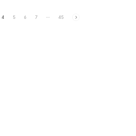
4
5
6
7
···
45