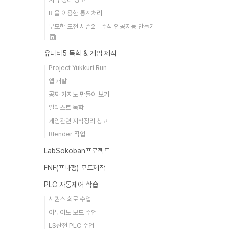
R 을 이용한 통계처리
무모한 도전 시즌2 - 주식 인공지능 만들기
유니티5 독학 & 게임 제작
Project Yukkuri Run
앱 개발
공짜 카지노 만들어 보기
일러스트 독학
게임관련 지식정리 창고
Blender 작업
LabSokoban프로젝트
FNF(프나펑) 모드제작
PLC 자동제어 학습
시퀀스 회로 수업
아두이노 보드 수업
LS산전 PLC 수업