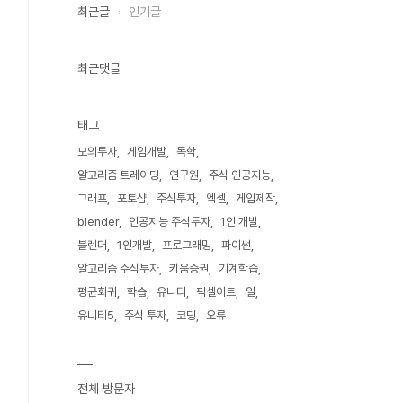
최근글
인기글
최근댓글
태그
모의투자
게임개발
독학
알고리즘 트레이딩
연구원
주식 인공지능
그래프
포토샵
주식투자
엑셀
게임제작
blender
인공지능 주식투자
1인 개발
블렌더
1인개발
프로그래밍
파이썬
알고리즘 주식투자
키움증권
기계학습
평균회귀
학습
유니티
픽셀아트
일
유니티5
주식 투자
코딩
오류
전체 방문자