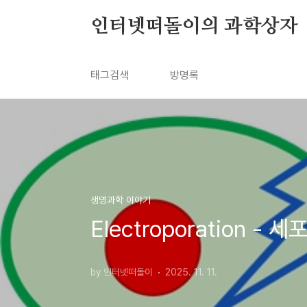
본문 바로가기
인터넷떠돌이의 과학상자
태그검색
방명록
생명과학 이야기
Electroporation 
by 인터넷떠돌이
2025. 11. 11.