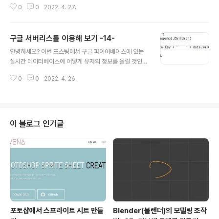
0
0
2022. 4. 27.
이 그렇게 순조롭게 진행이 되지 않다고 말할 수 있겠습니
다. 다만, 이렇게 했지만, 어떻게 설명을 해야 할지 모를 상
황입니다. 아무튼 지금 상황은 저렇게 알아보기 힘들 정도
구글 서버리스를 이용해 보기 -14-
의 밧줄과 같이 꼬여져 있습니다. 아무튼 이래저래 상황이
글 내용
매우 복잡한데, 이걸 뭐라고 해야 할지 잘 모르는 상황이 되
안녕하세요? 이번 포스팅에서 구글 파이어베이스에 있는
었습니다.
실시간 데이터베이스에 어떻게 유저의 정보를 올릴 것인가
에 대해서 이야기를 해 보고자 합니다. 일단 이 작업을 하기
0
0
2022. 4. 26.
위해서는 뭐니 뭐니 해도, 우선은 이전 포스팅에서 언급한
문제점 부터 어떻게 극복을 해 보아야 할듯 합니다. 알고 봤
더니, + 하나 잘못 넣어서 생긴 문제였습니다. 일단 이에 대
해서는 어떻게 해서건 순차적으로 들어오게 만들어 놓고
나서, 다음으로 진행해 보도록 합니다. 이렇게 했더니 골드
이 블로그 인기글
에 관한 내용까지 어떻게 가지고 오는 것을 확인할 수 있기
는 있었습니다. 이제 데이터를 가지고 오는데 성공하긴 했
으니, 다음으로 넘어가 봐야 합니다. 아예 이번에는 딕셔너
리를 하나 만들어서, 여기서 나오는 것을 가지고서 어떻게
key와 value별로 분류해..
포토샵에서 스프라이트 시트 만들
Blender(블렌더)의 모델링 조작