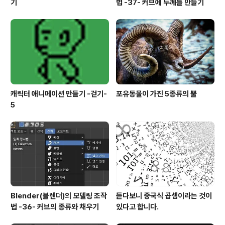
기
법 -37- 커브에 두께를 만들기
캐릭터 애니메이션 만들기 -걷기-
포유동물이 가진 5종류의 뿔
5
Blender(블렌더)의 모델링 조작
듣다보니 중국식 곱셈이라는 것이
법 -36- 커브의 종류와 채우기
있다고 합니다.