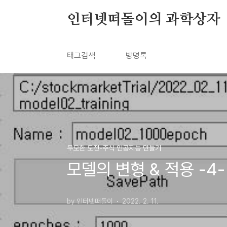
본문 바로가기
인터넷떠돌이의 과학상자
태그검색
방명록
무모한 도전-주식 인공지능 만들기
모델의 변형 & 적용 -4-
by 인터넷떠돌이
2022. 2. 11.