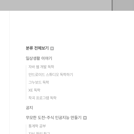
분류 전체보기
일상생활 이야기
자바 웹 개발 독학
안드로이드 스튜디오 독학하기
그누보드 독학
XE 독학
작곡 프로그램 독학
공지
무모한 도전-주식 인공지능 만들기
통계학 공부
지식 정리 창고