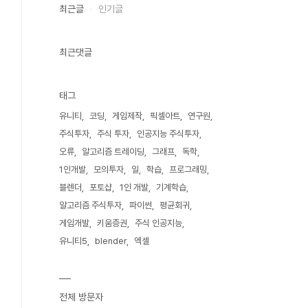
최근글
인기글
최근댓글
태그
유니티
코딩
게임제작
픽셀아트
연구원
주식투자
주식 투자
인공지능 주식투자
오류
알고리즘 트레이딩
그래프
독학
1인개발
모의투자
일
학습
프로그래밍
블렌더
포토샵
1인 개발
기계학습
알고리즘 주식투자
파이썬
평균회귀
게임개발
키움증권
주식 인공지능
유니티5
blender
엑셀
전체 방문자