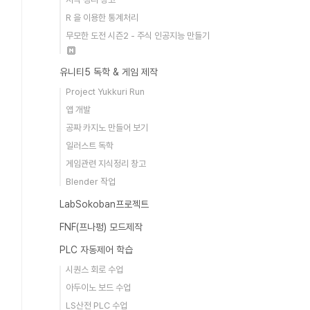
R 을 이용한 통계처리
무모한 도전 시즌2 - 주식 인공지능 만들기
유니티5 독학 & 게임 제작
Project Yukkuri Run
앱 개발
공짜 카지노 만들어 보기
일러스트 독학
게임관련 지식정리 창고
Blender 작업
LabSokoban프로젝트
FNF(프나펑) 모드제작
PLC 자동제어 학습
시퀀스 회로 수업
아두이노 보드 수업
LS산전 PLC 수업