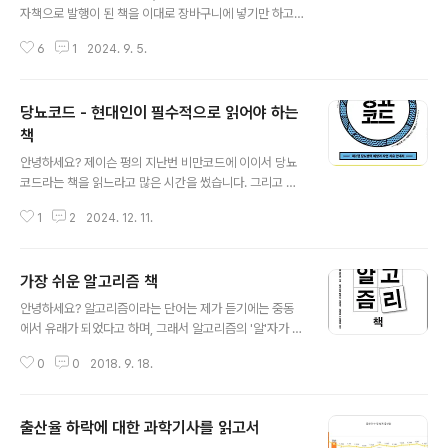
자책으로 발행이 된 책을 이대로 장바구니에 넣기만 하고
서 안 읽고 있다가 이제서야 이 책을 읽는데 성공했습니다.
6
1
2024. 9. 5.
정확히는 읽기만 하는 것이 아니라 중요한 내용을 이래저
래 정리하는 것 까지 성공했다고 할 수 있습니다. 일단 이
책에서는 그 동안 우리가 체중이 증가해서 비만이 되는 원
당뇨코드 - 현대인이 필수적으로 읽어야 하는
인이라고 생각했던 '칼로리 과잉'이라는 것을 부정하는 것
으로 시작하고 있습니다. 결국 아무리 운동을 해도, 다이어
책
글 내용
트를 해도 다시 체중이 돌아오거나 더 찌는 요요현상이 일
안녕하세요? 제이슨 펑의 지난번 비만코드에 이이서 당뇨
어나는 원인을 아주 많은 과학적 연구결과를 가지고서 설
코드라는 책을 읽느라고 많은 시간을 썼습니다. 그리고 이
명하고 있습니다. 이 내용이 진짜로 맞는지 아닌지는 이 책
제서야 정리하고 나서 이 내용을 한번 포스팅으로 남기는
의 제일 뒷면에 있는 참고문헌을 일일히 찾아보고 교차검
1
2
2024. 12. 11.
중 입니다. 우선 책의 내용은 과도한 양의 당분 - 단순히 탄
증을 하면 될듯 한데, 그런 생각이 들..
수화물을 포함해서 모두 당분이라고 하면, 이 탄수화물의
과다한 섭취가 이제까지 우리가 알고 있던 것 이상으로 상
가장 쉬운 알고리즘 책
상을 초월할 정도로 몸에 해롭다는 것을 이야기 하고 있습
글 내용
니다. 심지어 이전까지 주목을 받았는 혈관을 막는것도 이
안녕하세요? 알고리즘이라는 단어는 제가 듣기에는 중동
게 '지방'이라고 해서 기름만을 많이 먹어서 생기는 것이라
에서 유래가 되었다고 하며, 그래서 알고리즘의 '알'자가 아
기 보다는, 탄수화물 - 특히 포도당이 과다하게 저장되는
랍어로는 the에 해당한다는 것만 알고 있을 뿐, 이전까지
과정에서 생기는 문제라는 것을 이야기하고 있습니다. 한
0
0
2018. 9. 18.
는 이 알고리즘에 대해서 그다지 배운적이 없다고 생각을
번의 포스팅에서 다 다루기에는 이 책의 분량은 작지만, 그
하고 있었습니다. 그런데 이 2014년도에 출판된 가장 쉬
내용은 상당히 유용하고 이제까지 알고..
운 알고리즘 책 을 읽고 나서는, 생각이 많이 달라지게 되었
출산율 하락에 대한 과학기사를 읽고서
습니다. 우선 이 책의 1장을 보면, 우리는 이미 초등학교때
글 내용