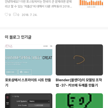
부터 알고리즘에 대해서 배우기를 시작했다는 것을 언급하
안녕하세요? 이번 포스팅에서는 한국의 큰 문제라면 문제
고 있는데, 정작 도형의 넓이나 부피를 구하고, 이런 것을
라고 할 수 있는 '저출산'에 대해서 다룬 과학동아 2018년
하면서 저는 공식을 외워서 문제를 푸는 것에 집착을 하기
7월호의 기사를 읽고서, 이 기사에 대한 리뷰를 하고자 합
만 했지, 여기서 핵심이 되는 알고리즘에 대한 것을 전혀 배
0
0
2018. 7. 24.
니다. 우선 이 기사에 대한 전체적인 감상을 말하고자 하면,
우지 못했다는 것을 알 수 있었습니다. 이것은 수학을 포기
어느정도 예리한 분석을 한 것은 좋은데, 해결책이 그다지
했다는 수포자니 그런 이야기..
로 보인다는 것입니다. 먼저 기사는 '합계출산율'이라고 해
서, 한 여성이 가임기간(15~49세)동안 낳을 것으로 예상
되는 평균 자녀의 수가 1.05명이라는 사상 최저치를 경신
이 블로그 인기글
한 현실을 이야기 합니다. 물론 대한민국 정부도 완전히 바
보는 아니라서, 2006년에서 2015년까지 80조원이라는
어마어마한 예산을 투입하였다고 합니다. 여기서 기사에는
유배우 여성이라는 말이 나오는데, 간단하게 말하면 결혼
한 여자-유부녀를 이야기..
포토샵에서 스프라이트 시트 만들
Blender(블렌더)의 모델링 조작
기
법 -37- 커브에 두께를 만들기