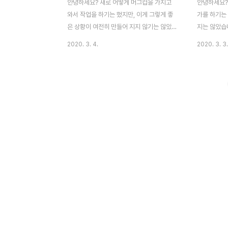
안녕하세요? 새로 어떻게 머그컵을 가지고
안녕하세요?
와서 작업을 하기는 했지만, 이게 그렇게 좋
가를 하기는 
은 상황이 여전히 만들어 지지 않기는 않았습
지는 않았습니
니다. 아무튼 계속해서 상황이 나아질 때 까
에는 어떻게
2020. 3. 4.
2020. 3. 3.
지 시행착오를 해 보겠다고 생각을 했기 때문
도를 하는 
에, 한번 작업에 들어가 보았고, 이번 포스팅
내용을 실험
에서 올리는 이 시행착오를 한번 올려 보고자
해서 한번 올
합니다. 일단 이렇게 된 김에 UV 맵에서 새로
면 펼쳐져야
운을 눌러서, 새로운 이미지를 한번 생성해
게 어디서 문
보도록 합니다. 여기서 나오는 것은 일단 UV
지 않을까 해서
격자입니다. 이렇게 해서야, 전개도에 일단
인지 와이어
체크무늬가 생성되는 것을 확인할 수 있었습
펴 보았지만,
니다. 그런데 아무리 전체적인 사이즈를 키웠
니다. 이래서
어도, 이 겹쳐진 부분이 펼쳐지는 법은 없었
단 반대쪽에
습니다. 일단 위 스크린샷에서 볼 수 있는 것
라기라도 잡
과 같이, 하나를 선택해 보도록 합니다. 그리
거라는 항목
고 나서 마우스 ..
했더니 4개로