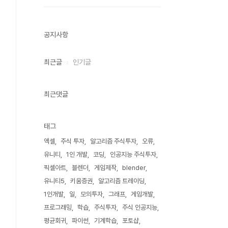
공지사항
최근글
인기글
최근댓글
태그
엑셀
주식 투자
알고리즘 주식투자
오류
유니티
1인 개발
코딩
인공지능 주식투자
픽셀아트
블렌더
게임제작
blender
유니티5
키움증권
알고리즘 트레이딩
1인개발
일
모의투자
그래프
게임개발
프로그래밍
학습
주식투자
주식 인공지능
평균회귀
파이썬
기계학습
포토샵