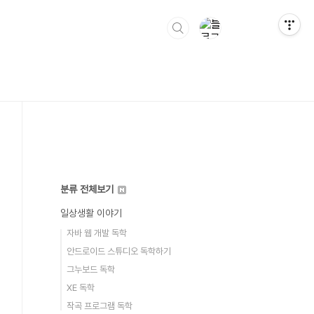
분류 전체보기
일상생활 이야기
자바 웹 개발 독학
안드로이드 스튜디오 독학하기
그누보드 독학
XE 독학
작곡 프로그램 독학