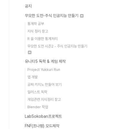
공지
무모한 도전-주식 인공지능 만들기
통계학 공부
지식 정리 창고
R 을 이용한 통계처리
무모한 도전 시즌2 - 주식 인공지능 만들기
유니티5 독학 & 게임 제작
Project Yukkuri Run
앱 개발
공짜 카지노 만들어 보기
일러스트 독학
게임관련 지식정리 창고
Blender 작업
LabSokoban프로젝트
FNF(프나펑) 모드제작