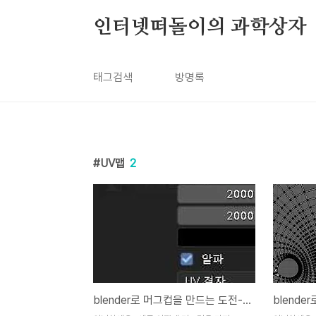
본문 바로가기
인터넷떠돌이의 과학상자
태그검색
방명록
UV맵
2
blender로 머그컵을 만드는 도전-15-