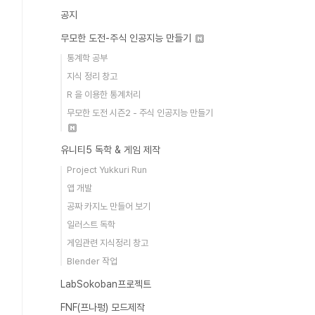
공지
무모한 도전-주식 인공지능 만들기
통계학 공부
지식 정리 창고
R 을 이용한 통계처리
무모한 도전 시즌2 - 주식 인공지능 만들기
유니티5 독학 & 게임 제작
Project Yukkuri Run
앱 개발
공짜 카지노 만들어 보기
일러스트 독학
게임관련 지식정리 창고
Blender 작업
LabSokoban프로젝트
FNF(프나펑) 모드제작