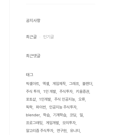
공지사항
최근글
인기글
최근댓글
태그
픽셀아트
엑셀
게임제작
그래프
블렌더
주식 투자
1인 개발
주식투자
키움증권
포토샵
1인개발
주식 인공지능
오류
독학
파이썬
인공지능 주식투자
blender
학습
기계학습
코딩
일
프로그래밍
게임개발
모의투자
알고리즘 주식투자
연구원
유니티