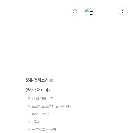
분류 전체보기
일상생활 이야기
자바 웹 개발 독학
안드로이드 스튜디오 독학하기
그누보드 독학
XE 독학
작곡 프로그램 독학