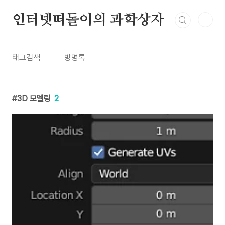
본문 바로가기
인터넷떠돌이의 과학상자
태그검색
방명록
3D 모델링
2