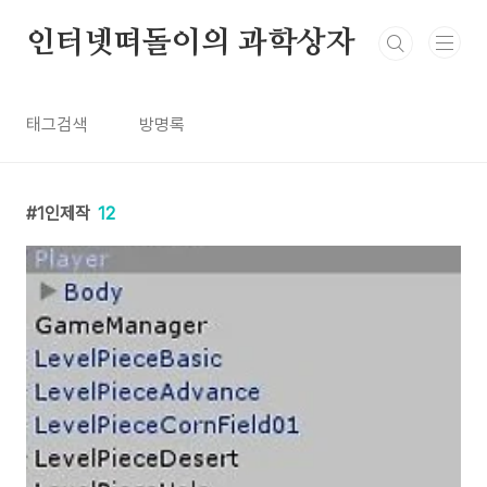
본문 바로가기
인터넷떠돌이의 과학상자
태그검색
방명록
1인제작
12