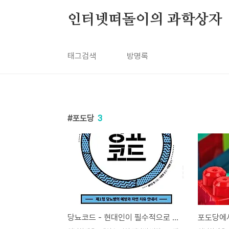
본문 바로가기
인터넷떠돌이의 과학상자
태그검색
방명록
포도당
3
당뇨코드 - 현대인이 필수적으로 읽어야 하는 책
포도당에