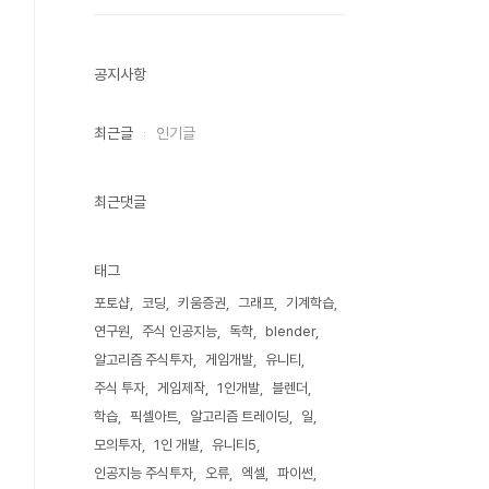
공지사항
최근글
인기글
최근댓글
태그
포토샵
코딩
키움증권
그래프
기계학습
연구원
주식 인공지능
독학
blender
알고리즘 주식투자
게임개발
유니티
주식 투자
게임제작
1인개발
블렌더
학습
픽셀아트
알고리즘 트레이딩
일
모의투자
1인 개발
유니티5
인공지능 주식투자
오류
엑셀
파이썬