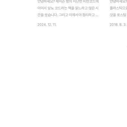
안녕하세요? 제이슨 펑의 지난번 비만코드에
안녕하세요?
이이서 당뇨 코드라는 책을 읽느라고 많은 시
플라스틱으로
간을 썼습니다. 그리고 이제서야 정리하고 나
것을 포스팅 
서 이 내용을 한번 포스팅으로 남기는 중 입
각한 해양 플
2024. 12. 11.
2018. 8. 3.
니다. 우선 책의 내용은 과도한 양의 당분 -
스틱과 인체에
단순히 탄수화물을 포함해서 모두 당분이라
었는데, 그만
고 하면, 이 탄수화물의 과다한 섭취가 이제
요성이 커졌다
까지 우리가 알고 있던 것 이상으로 상상을
환경 플라스
초월할 정도로 몸에 해롭다는 것을 이야기 하
니어서 [링
고 있습니다. 심지어 이전까지 주목을 받았는
질],[링크:
혈관을 막는것도 이게 '지방'이라고 해서 기
팅에서 그 
름만을 많이 먹어서 생기는 것이라기 보다는,
그런데 이번
탄수화물 - 특히 포도당이 과다하게 저장되
는 학회지에 
는 과정에서 생기는 문제라는 것을 이야기하
KAIST(카
고 있습니다. 한번의 포스팅에서 다 다루기에
합니다. 바로
는 이 책의 분량은 작지만, 그 내용은 상당히
메리카노 등에
유용하고 이제까지 알고..
불리는 폴리에