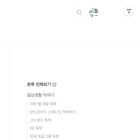
분류 전체보기
일상생활 이야기
자바 웹 개발 독학
안드로이드 스튜디오 독학하기
그누보드 독학
XE 독학
작곡 프로그램 독학