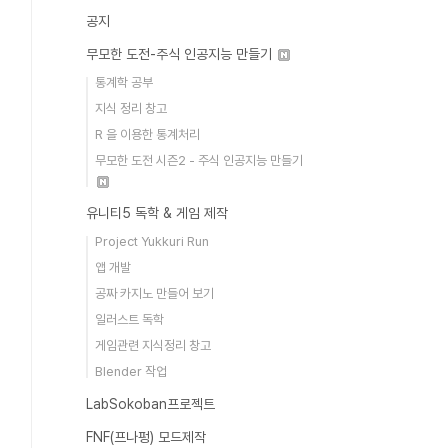
공지
무모한 도전-주식 인공지능 만들기
통계학 공부
지식 정리 창고
R 을 이용한 통계처리
무모한 도전 시즌2 - 주식 인공지능 만들기
유니티5 독학 & 게임 제작
Project Yukkuri Run
앱 개발
공짜 카지노 만들어 보기
일러스트 독학
게임관련 지식정리 창고
Blender 작업
LabSokoban프로젝트
FNF(프나펑) 모드제작