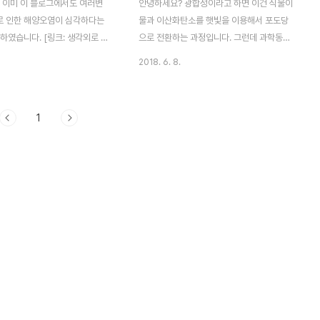
 이미 이 블로그에서도 여러변
안녕하세요? 광합성이라고 하면 이건 식물이
 인한 해양오염이 심각하다는
물과 이산화탄소를 햇빛을 이용해서 포도당
하였습니다. [링크: 생각외로 심
으로 전환하는 과정입니다. 그런데 과학동아
라스틱 쓰레기],[링크: 미세플라
2018년 6월호 기사를 보니 이 식물의 전용
2018. 6. 8.
 미치는 영향] 이런 기사가 있
기능이라고 생각을 하였는 과합성이라는 것
큼 '친환경적인 플라스틱'의 필
을 인공적으로 할 수 있는 방법이 소개가 되
고 할 수 있습니다. 이러한 친
어 있어서, 이를 포스팅 하고자 합니다. 먼저
1
틱을 만들려는 시도는 처음도 아
식물에서 일어나는 광합서에 대해서 알아 보
크:플라스틱을 대체할 5가지 물
도록 하겠습니다. 먼저 식물에는 '광계
 녹조가 플라스틱이 되다]라는 포스
(photosystem)'이라는 단백질이 있는데,
시도를 보여준 적도 있었습니다.
이런 단백질이 II과 I라고 2개가 있다고 합니
에는 '네이쳐 커뮤니케이션즈'라
다. 왜 이런 위 그림에서 묘사된 것과 같은 과
2018년 1월 8일자로 올라온
정을 거치느냐 하면, 이러한 광합성을 하기
이스트)의 연구 결과는 매우 독특
위해서는 물을 수소와 산소로 분해해야 하는
 포도당을 이용해서, 아이스 아
데, 이 과정은 막대한 에너지가 소모 된다고
 사용이 되는 '페트(PET)'라고
합니다. 그래서 식물 안에서는 이렇게 전자를
틸렌 테..
광계(photos..