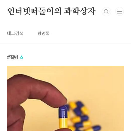
본문 바로가기
인터넷떠돌이의 과학상자
태그검색
방명록
질병
6