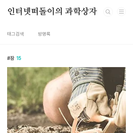
본문 바로가기
인터넷떠돌이의 과학상자
태그검색
방명록
잠
15