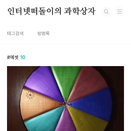
본문 바로가기
인터넷떠돌이의 과학상자
태그검색
방명록
에셋
10