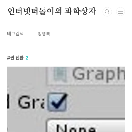
본문 바로가기
인터넷떠돌이의 과학상자
태그검색
방명록
씬 전환
2