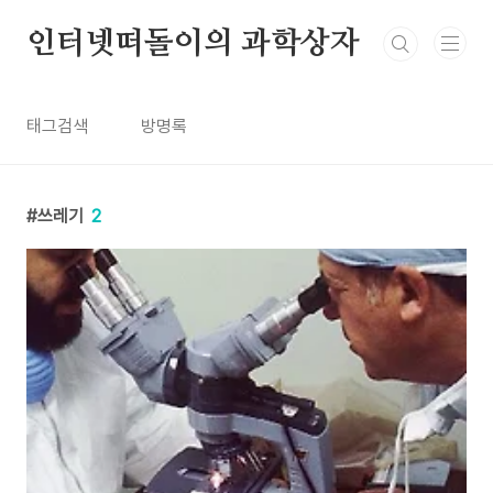
본문 바로가기
인터넷떠돌이의 과학상자
태그검색
방명록
쓰레기
2