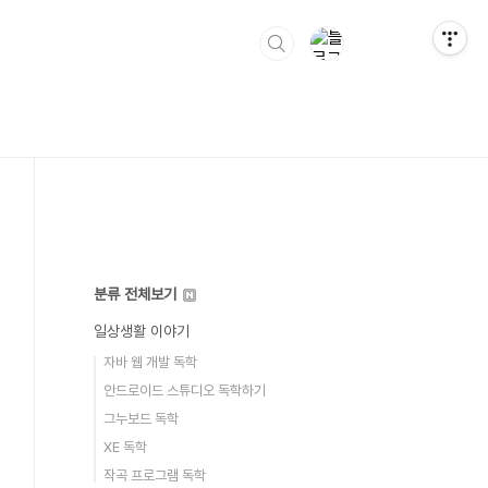
분류 전체보기
일상생활 이야기
자바 웹 개발 독학
안드로이드 스튜디오 독학하기
그누보드 독학
XE 독학
작곡 프로그램 독학