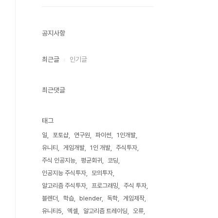
공지사항
최근글
인기글
최근댓글
태그
일
포토샵
연구원
파이썬
1인개발
유니티
게임개발
1인 개발
주식투자
주식 인공지능
평균회귀
코딩
인공지능 주식투자
모의투자
알고리즘 주식투자
프로그래밍
주식 투자
블렌더
학습
blender
독학
게임제작
유니티5
엑셀
알고리즘 트레이딩
오류