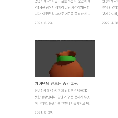
안녕하세요? 지금이 글을 쓰는 이 순간이 새
안녕하세요?
벽1시를 넘어서 작업이 끝난 시점이기는 합
렇게 안녕하
니다. 아무튼 말 그대로 야근을 좀 심하게 하
것이 아니라
는 것인지는 모르겠습니다만, 아무튼 자세한
무엇이 잘 
2024. 8. 23.
2022. 4. 18
내용은 회사의 기밀엄수 사항이니 크게 말할
입니다. 그래
수는 없고, 일단 야근해서 피로한 와중에 이
해서, 우선 
렇게 야근한 기념으로 포스팅을 올리는 중 입
려 보고자 합
니다. 사실상 같은 시도를 성공확률만 바라
버를 사용하
고서 계속해서 시도할 수 밖에 없는 것이 이
게 하고 나서
실험이기는 합니다만, 문자그대로 어떻게 보
입니다. 우선은
면 현실에서 강화시도를 돌리고 있는 것이나
유니티가 파
마찬가지 상황입니다. 그렇다고 해서 이걸
지고 임포트 
100% 성공하느냐 하면, 살아있는 생물 가지
일단 이렇게
아이템을 만드는 중간 과정
고 하는 실험이기 때문에 이게 데이터 조각이
다만 저렇게 
나 기계처럼 정해진 조건만 되면 정확하게 성
사라져서 저
안녕하세요? 하지만 제 상황은 안녕하지는
공하는 그런 것이 아니기는 합니다.
기는 보냈습니
못한 상황입니다. 일단 가장 큰 문제가 무엇
이냐 하면, 블렌더를 그렇게 자유자재로 써본
적이 없어서 모델을 만드는데 상당한 시행착
2021. 12. 29.
오를 거치고 있는 중이라는 것 입니다. 어쩌