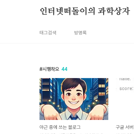
본문 바로가기
인터넷떠돌이의 과학상자
태그검색
방명록
시행착오
44
야근 중에 쓰는 블로그
구글 서버