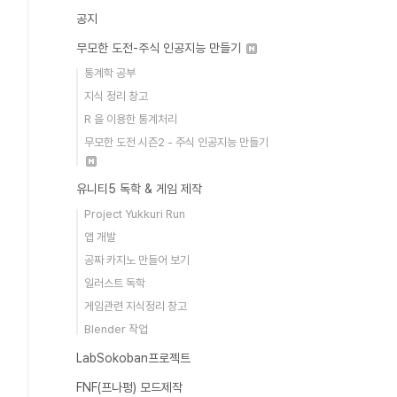
공지
무모한 도전-주식 인공지능 만들기
통계학 공부
지식 정리 창고
R 을 이용한 통계처리
무모한 도전 시즌2 - 주식 인공지능 만들기
유니티5 독학 & 게임 제작
Project Yukkuri Run
앱 개발
공짜 카지노 만들어 보기
일러스트 독학
게임관련 지식정리 창고
Blender 작업
LabSokoban프로젝트
FNF(프나펑) 모드제작