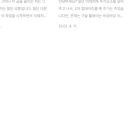
 그러나 이 글을 올리는 저는 그
안녕하세요? 일단 이래저래 추가요소를 넣어
지는 않은 상황입니다. 일단 다른
주고 나서, 2차 업데이트를 해 주기는 주었습
, 이 작업을 시작하면서 이래저래
니다만, 문제는 구글 플레이는 바로바로 이게
안되고 헷갈리는 상태로 있는 상황
적용이 되는 것이 아니라, 시간이 조금 걸린
.
2022. 4. 11.
도 일단 1일 1포스팅을 하기 위
다는 것이 문제라면 문제입니다. 그래서 일단
부족한 것이지만, 그래도 한번 올
기다리기는 해야 하는데, 그 동안이 조금 지
니다. 일단 먼저 구글 실시간 서
루하면서 답답한 시간 이기는 합니다. 아무튼
기로 했ㅅ브니다만, 문제는 이렇
11일 오후에 올렸으니, 언제쯤 허락이 떨어질
도, 아직 가야할 길이 멀다는 것
지는 모르겠습니다만, 그래도 지금으로서는
....... 그리고 나서 다음 단계로
기다리는 수 외에는 없다는 생각이 듭니다.
이어 베이스 데이터 베이스를 가
아무튼 이래저래 지난번 처럼 몸에 문제가 생
할 수 있도록 만드는 것 입니다.
길 수준으로 열심히 한 것은 아니기는 하지
 해서 하나 만들어 보았습니다.
만, 이번에도 힘이 많이 들기는 들었습니다.
다시 resolver를 하는 메뉴가
이제 잠시 데이터를 백업하고 나서, 다시 작
걸 찾는다고 상당한 시간을 보내
업에 들어가야 할듯 합니다.
다. 이렇게 해서 일단 첫 단추..