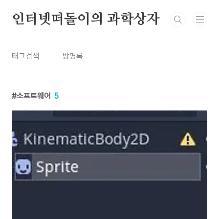
본문 바로가기
인터넷떠돌이의 과학상자
태그검색
방명록
소프트웨어
5