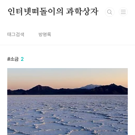
본문 바로가기
인터넷떠돌이의 과학상자
태그검색
방명록
소금
2