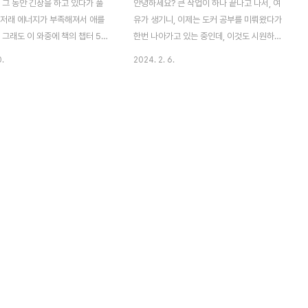
 그 동안 긴장을 하고 있다가 풀
안녕하세요? 큰 작업이 하나 끝나고 나서, 여
래저래 에너지가 부족해져서 애를
유가 생기니, 이제는 도커 공부를 미뤄왔다가
 그래도 이 와중에 책의 챕터 5
한번 나아가고 있는 중인데, 이것도 시원하게
떻게 실습을 하였고, 그 내용을
나아가는 것이 아니라 하나의 일이 생기면 다
0.
2024. 2. 6.
고자 합니다. 일단 이번 챕터의
른 일에 문제점이 나오고 이래저래 가지가지
용은 도커의 내용을 공유하는 것
일을 해결해 가면서 한걸음 한걸음 내딛고 있
맞추어져 있습니다. 그래서 공유는
는 중 입니다. 이제 다음 실습을 위해서 일단
으면서 1인 개발을 하는 사람이
너무 많은 것을 읽어서 얻으려 하지 말고 우
가 없을 수도 있지만, 앞으로 중
선 가 보도록 합니다. image-gallery 항목
 있으니, 일단 짚고 넘어가 보도
으로 가 보도록 해서, 우선 여기에
가장 먼저 시작할 것으로는 도커
Dockerfile이 있는 것을 확인해 보도록 합
해서 계정을 만드는 일이라고 할
니다. 한번 dockerfile의 내용을 살펴보기
 여기서는 마치 git hub와 같이
위해서 midnight commander를 실행시
별로 지정하면 따로 보관을 해 ㅜ
켜 보도록 합니다. 그리고 나서 Dockerfile
라고 합니다. 먼저 docker
을 열어 보도록 F3키를 눌러 봅니다. 여기서
고 쳐서 방금 만들어 놓은 계정의
는 특이하게도 main.go라고..