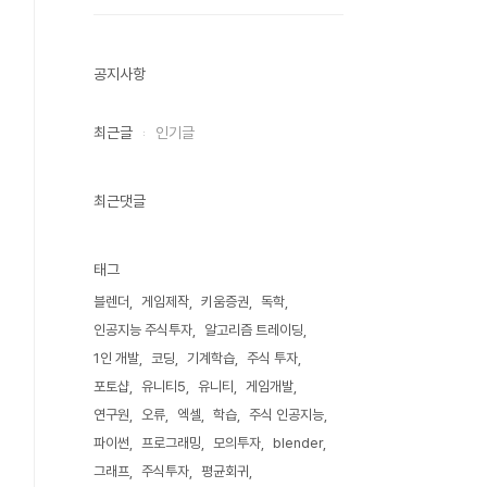
공지사항
최근글
인기글
최근댓글
태그
블렌더
게임제작
키움증권
독학
인공지능 주식투자
알고리즘 트레이딩
1인 개발
코딩
기계학습
주식 투자
포토샵
유니티5
유니티
게임개발
연구원
오류
엑셀
학습
주식 인공지능
파이썬
프로그래밍
모의투자
blender
그래프
주식투자
평균회귀