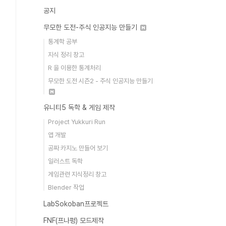
공지
무모한 도전-주식 인공지능 만들기
통계학 공부
지식 정리 창고
R 을 이용한 통계처리
무모한 도전 시즌2 - 주식 인공지능 만들기
유니티5 독학 & 게임 제작
Project Yukkuri Run
앱 개발
공짜 카지노 만들어 보기
일러스트 독학
게임관련 지식정리 창고
Blender 작업
LabSokoban프로젝트
FNF(프나펑) 모드제작