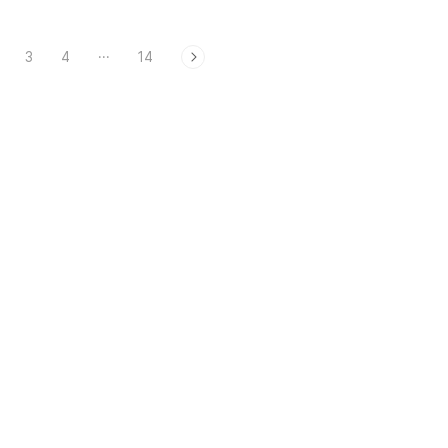
3
4
···
14