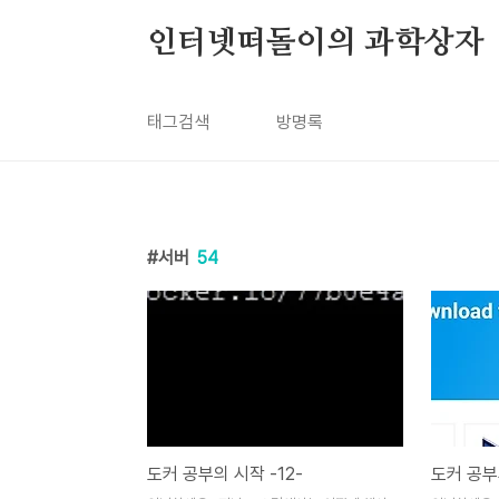
본문 바로가기
인터넷떠돌이의 과학상자
태그검색
방명록
서버
54
도커 공부의 시작 -12-
도커 공부의