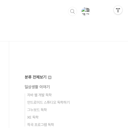
분류 전체보기
일상생활 이야기
자바 웹 개발 독학
안드로이드 스튜디오 독학하기
그누보드 독학
XE 독학
작곡 프로그램 독학