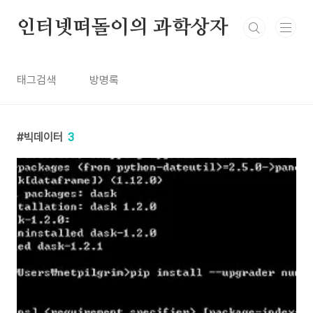
본문 바로가기
인터넷떠돌이의 과학상자
태그검색
방명록
빅데이터
3