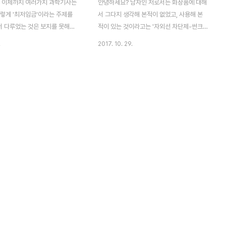
 이제까지 여러가지 과학기사는
안녕하세요? 남자인 저로서는 화장품에 대해
이렇게 '최저임금'이라는 주제를
서 그다지 생각해 본적이 없었고, 사용해 본
 다루었는 것은 보지를 못해서,
적이 있는 것이라고는 '자외선 차단제-썬크
선을 훔치는 데에는 충분했습니다.
림'외에는 거의 없습니다. 그러는 와중에 무
.
2017. 10. 29.
 포스팅은 과학동아 2018년 2월
슨 '주름 개선' 이니 '아토피나 튼살 등' 에 효
최저임금 인상, 경제에 어떤 영향
능이 있다고 광고를 하는 이른바 '기능성 화
는 기사를 읽고서, 간략하게 나마
장품'에 대해서 논란의 소지-진짜로 효과가
자 합니다. 먼저 기사는 일반적으
있는지에 대해서 전문가 4명의 '기고문'을 바
금의 인상이 야기할 긍정적인 효과
탕으로 하고 있는 '헬스조선' 2017년 10월
 효과에 대해서 이야기를 하면서
호 기사를 읽었습니다. 그래서 이번 포스팅에
 있습니다. 그러니 가시는 이런
서는 이에 대해서 기사를 리뷰해 보고자 합니
식-생각만이 아니라, 이 최저 임
다. 첫번째 기고문은 정경은 을지대 병원의
 미치는 영향에 대해서 연구한 논
피부과 교수의 관점에서 씌여졌기 때문에, 매
 것을 언급 하면서 글을 전개하고
우 기능성 화장품에 대해서 부정적일 것이라
994년 미국 펜실베이나 주와 뉴
고 예상을 했으나, 예상과는 달리 그렇게 까
있는 패스트푸드 산업을 사례로 해
지 부정적으로 바라보고 있지는 않았습니다.
..
오히려 '피부과 ..