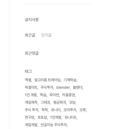
공지사항
최근글
인기글
최근댓글
태그
엑셀
알고리즘 트레이딩
기계학습
픽셀아트
주식투자
blender
블렌더
1인 개발
학습
파이썬
키움증권
게임제작
그래프
평균회귀
코딩
주식 투자
독학
유니티
모의투자
오류
연구원
포토샵
1인개발
유니티5
게임개발
인공지능 주식투자