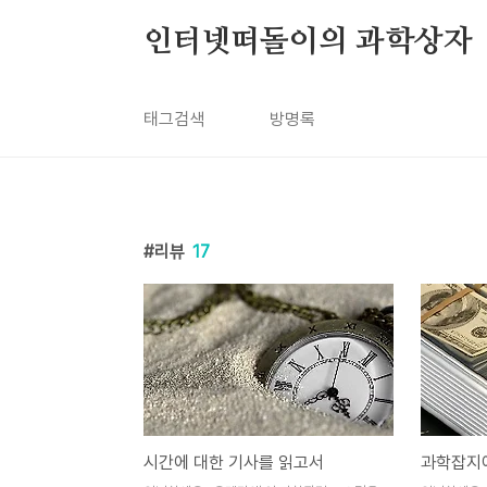
본문 바로가기
인터넷떠돌이의 과학상자
태그검색
방명록
리뷰
17
시간에 대한 기사를 읽고서