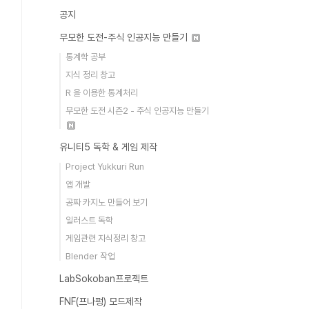
공지
무모한 도전-주식 인공지능 만들기
통계학 공부
지식 정리 창고
R 을 이용한 통계처리
무모한 도전 시즌2 - 주식 인공지능 만들기
유니티5 독학 & 게임 제작
Project Yukkuri Run
앱 개발
공짜 카지노 만들어 보기
일러스트 독학
게임관련 지식정리 창고
Blender 작업
LabSokoban프로젝트
FNF(프나펑) 모드제작