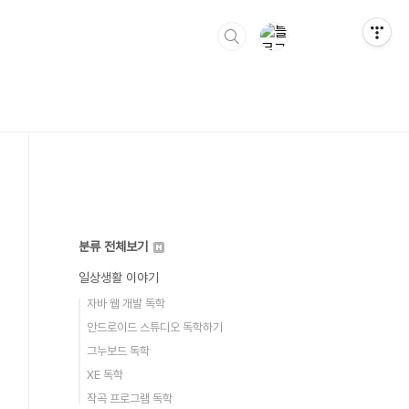
분류 전체보기
일상생활 이야기
자바 웹 개발 독학
안드로이드 스튜디오 독학하기
그누보드 독학
XE 독학
작곡 프로그램 독학