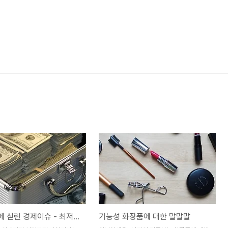
과학잡지에 싣린 경제이슈 - 최저임금 인상
기능성 화장품에 대한 말말말