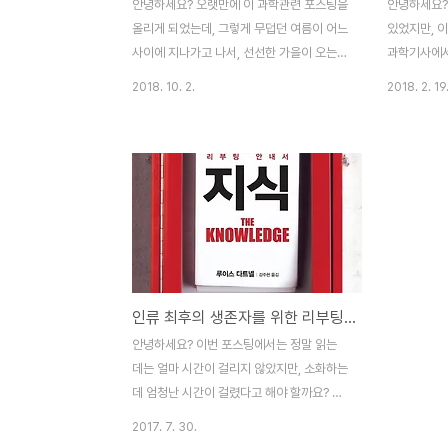
안녕하세요? 오랫만에 이 과학관련 포스팅을
안녕하세요?
올리게 되었는데, 그렇게 무덥던 여름이 어느
있었지만, 
사이에 지나가고 나서, 선선한 가을이 오는
과학기사에서
것을 보니, 시간하나 정말 잘 간다는 생각이
우선 제 시
2018. 10. 2.
2018. 2. 19
듭니다. 다만 우리는 이런 시간을 '시계'만 보
그래서 이번
면 정말 정확하게 알 수 있는 것 같은데, 실제
호에 있던 '
로 생명과학 전공인제게 있어서 시간이란 실
미칠까?'라
험용 타이머를 맞춘 다음에 하나하나 기다리
리뷰를 하고
는 것에 불과했습니다. 그런데 Newton
로 최저 임
2018년 8월호에 시간-특히 물리학에서 말
와 부정적인
하는 시간이라는 것에 대해서 '상대적으로 쉽
시작을 하고
게' 이해할 수 있도록 풀어주는 기사가 있기
일반적인 인
에, 이번 포스팅에서 한번 이 기사를 리뷰해
금과 경제에
인류 최후의 생존자를 위한 리부팅 안내서 지식
볼까 합니다. 본격적인 리뷰에 들어가기에 앞
문이 있다는
서서 다소 어려울 수도 있는 내용이기는 하지
있습니다. 1
안녕하세요? 이번 포스팅에서는 정말 읽는
만, 그대로 쉽게 이해가 가능하도록 최대한
저지 주에 
데는 얼마 시간이 걸리지 않았지만, 소화하는
풀어서 써 보고자 ..
서, 연구를 하
데 엄청난 시간이 걸렸다고 해야 할까요? 아
무튼 제 것으로 만드는 작업으로 책을 정리까
2017. 7. 30.
지 했는데, 그러고도 이게 과연 제것으로 책