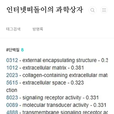
본문 바로가기
인터넷떠돌이의 과학상자
태그검색
방명록
단백질
8