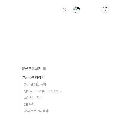
분류 전체보기
일상생활 이야기
자바 웹 개발 독학
안드로이드 스튜디오 독학하기
그누보드 독학
XE 독학
작곡 프로그램 독학