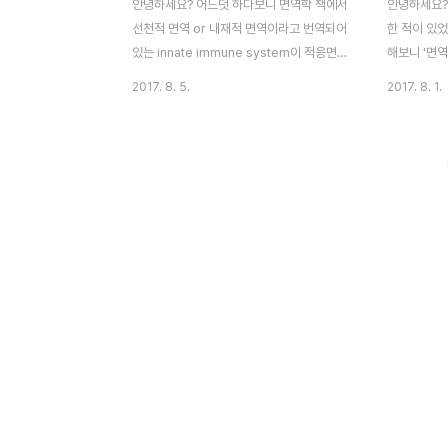
안녕하세요? 어느덧 하다보니 면역학 책에서
안녕하세요?
선천적 면역 or 내재적 면역이라고 번역되어
한 적이 있
있는 innate immune system이 적응면역
해보니 '면
과 관계가 있다는 내용을 포스팅하는 차례가
실감하는 중
2017. 8. 5.
2017. 8. 1.
되었습니다. 가장 먼저 언급해야 하는 것으로
서 내재면역
는 '항원 제시'라는 것으로, 선천적 면역이 일
(macrop
어나는 가운데 발생하는 현상으로, 적응면역
기에 얽혀있
과정에 관계된 세포들의 도움을 받아 '감염된
달라진 면도
물질'로 부터 유래한 '특정 항원'을 세포 밖으
자세히 들어
로 표시해 주는 것입니다. 먼저 위 그림에서
언제까지 선
간략하게 '항원 제시'가 어떻게 이루어지는
기에, 남은
지를 묘사했습니다. 먼저 병원체가 어떻게든
다루고자 합니
세포의 내부에 들어와서 분해가 됩니다. 그러
라는 것에 
면 세포 안에서 병원체가 분해가 되고, 그 파
간단하게 설
편을 세포가 세포 밖으로 가지고 가서 표시하
'감염'에 대
는 것입니다. 이러한 역을 하는 것으로 알려
비하는데, 이
진..
의 체액에서 