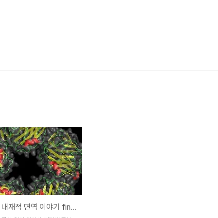
선천적 or 내재적 면역 이야기 final-선천적 면역의 마지막 이야기