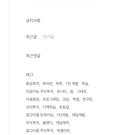
공지사항
최근글
인기글
최근댓글
태그
평균회귀
파이썬
독학
1인 개발
학습
인공지능 주식투자
유니티
일
그래프
키움증권
프로그래밍
코딩
엑셀
연구원
모의투자
기계학습
포토샵
알고리즘 트레이딩
1인개발
게임개발
주식투자
블렌더
게임제작
알고리즘 주식투자
픽셀아트