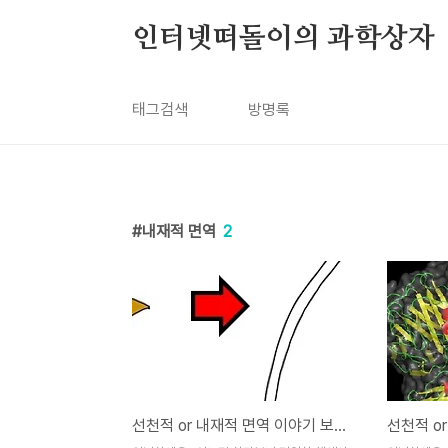
본문 바로가기
인터넷떠돌이의 과학상자
태그검색
방명록
내재적 면역
2
선천적 or 내재적 면역 이야기 보충 - 선천적 면역과 적응면역의 연결고리