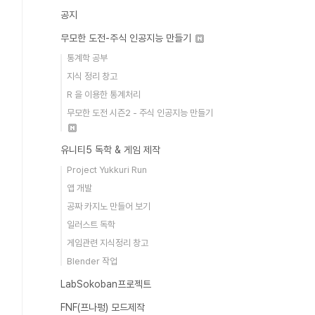
공지
무모한 도전-주식 인공지능 만들기
통계학 공부
지식 정리 창고
R 을 이용한 통계처리
무모한 도전 시즌2 - 주식 인공지능 만들기
유니티5 독학 & 게임 제작
Project Yukkuri Run
앱 개발
공짜 카지노 만들어 보기
일러스트 독학
게임관련 지식정리 창고
Blender 작업
LabSokoban프로젝트
FNF(프나펑) 모드제작