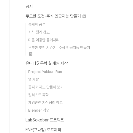
공지
무모한 도전-주식 인공지능 만들기
통계학 공부
지식 정리 창고
R 을 이용한 통계처리
무모한 도전 시즌2 - 주식 인공지능 만들기
유니티5 독학 & 게임 제작
Project Yukkuri Run
앱 개발
공짜 카지노 만들어 보기
일러스트 독학
게임관련 지식정리 창고
Blender 작업
LabSokoban프로젝트
FNF(프나펑) 모드제작