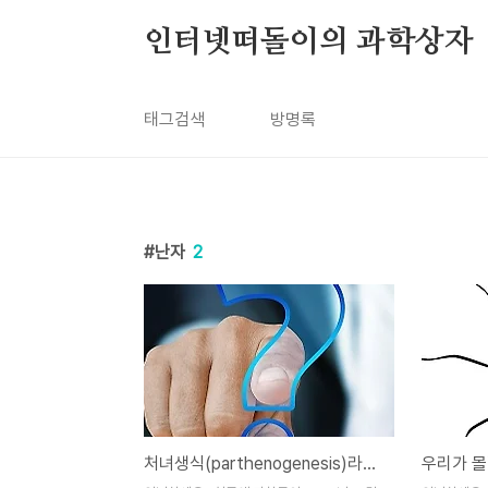
본문 바로가기
인터넷떠돌이의 과학상자
태그검색
방명록
난자
2
처녀생식(parthenogenesis)라는 것이 있습니다.