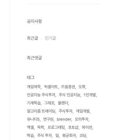
공지사항
최근글
인기글
최근댓글
태그
게임제작
픽셀아트
키움증권
오류
인공지능 주식투자
주식 인공지능
1인개발
기계학습
그래프
블렌더
알고리즘 트레이딩
주식투자
게임개발
유니티5
연구원
blender
모의투자
엑셀
독학
프로그래밍
포토샵
파이썬
학습
주식 투자
일
평균회귀
코딩