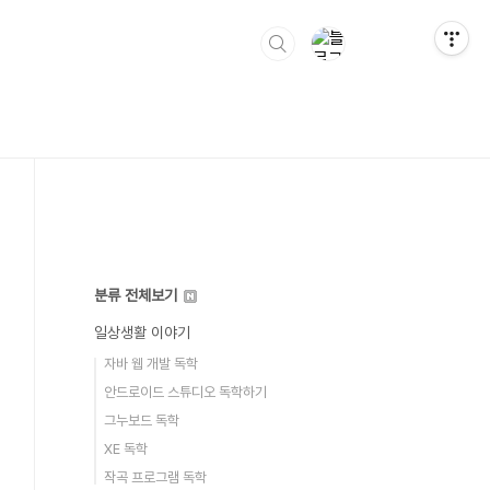
분류 전체보기
일상생활 이야기
자바 웹 개발 독학
안드로이드 스튜디오 독학하기
그누보드 독학
XE 독학
작곡 프로그램 독학