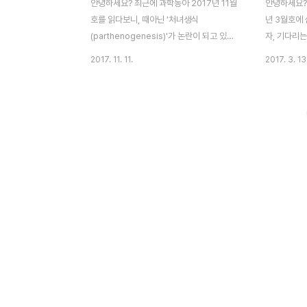
안녕하세요? 최근에 과학동아 2017년 11월
안녕하세요?
호를 읽다보니, 때아닌 '처녀생식
년 3월호에
(parthenogenesis)'가 논란이 되고 있는
자, 기다리는
현장이 있다는 것을 알았습니다. 여기 이 블
이는 과학 
2017. 11. 11.
2017. 3. 13
로그에서도 바퀴벌레가 처녀생식을 한다는
포스팅 하고
것을 이야기 한 적이 있었습니다. 링크 : 바퀴
먼저 소개가 
벌레 박멸이 어려운 이유? 처녀생식, 혹은 단
의 경우에는 
성생식이라고도 불리는 현상은 간단히 말을
이 성숙되기
하자면, 아버지쪽의 유전자 없이-정자의 도
한 난포 호
움이 없이, 외부의 자극에 의해서만 난자 혹
넘는 난자가 
은 알이 혼자서 분열하는 현상입니다. 아마
난자만이 성
이 처녀생식이라는 단어를 처음 접하는 사람
난자는 폐기
들에게는 위 내용이 무슨 소리인지 아리송 하
강의를 들을 
실 건데요, 그래서 처녀 생식과 비교가 되는
이 되지 않아
일반적인 '정자'와 '난자'의 수정 과정과 비교
습니다. 그
를 해서 설명에 들어가 보도록 해 보겠습니
까, 좀 정리
다. 위 그림을 보시면,..
튼, 정자만이.