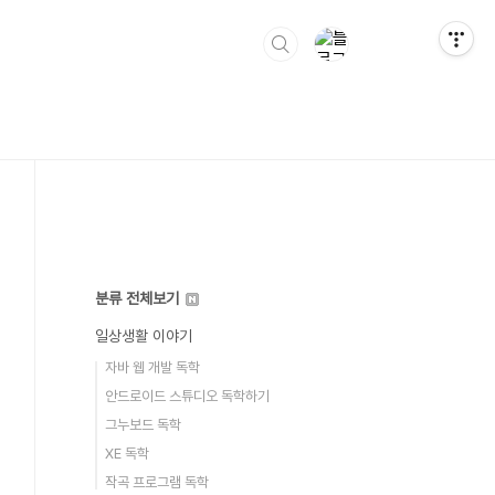
분류 전체보기
일상생활 이야기
자바 웹 개발 독학
안드로이드 스튜디오 독학하기
그누보드 독학
XE 독학
작곡 프로그램 독학