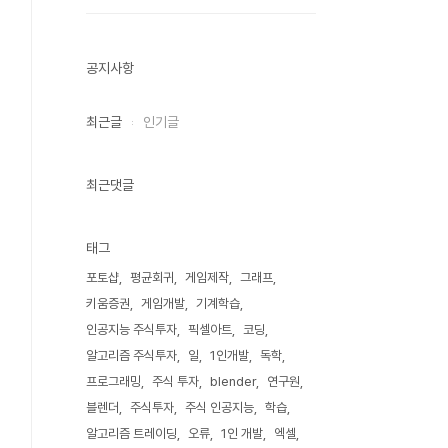
공지사항
최근글
인기글
최근댓글
태그
포토샵
평균회귀
게임제작
그래프
키움증권
게임개발
기계학습
인공지능 주식투자
픽셀아트
코딩
알고리즘 주식투자
일
1인개발
독학
프로그래밍
주식 투자
blender
연구원
블렌더
주식투자
주식 인공지능
학습
알고리즘 트레이딩
오류
1인 개발
엑셀