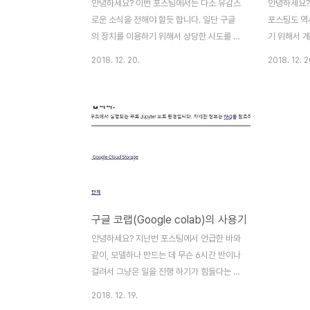
안녕하세요? 이번 포스팅에서는 다소 유감스
안녕하세요?
로운 소식을 전해야 할듯 합니다. 일단 구글
포스팅도 역
의 장치를 이용하기 위해서 상당한 시도를 하
기 위해서 
기는 했습니다만, 그다지 만족스러운 결과는
이 블로그의
2018. 12. 20.
2018. 12. 2
나오지 않았습니다. 그래도 일단 시도를 하기
음으로 mpl
는 했었고, 그 내용에 관해서 포스팅을 하고
을 내리도록
자 합니다. 일단 다음 작업을 위해서 import
이 명령은 
os를 입력하고, 다음 줄에서는 위 스크린샷
리기 위한 장
과 같이 matplotlib이 Agg를 사용하라는
설치가 안되어
명령어를 내리도록 합니다. 그리고 나서, 위
을 했지만, 
스크린샷과 같이 실행이 되는 듯 하다가, 갑
있었습니다.
자기 visualizer가 없다는 황당한 메세지가
위 스크린샷과
뜨는 것을 볼 수 있었습니다. 알고보니, 이와
설치해 보도
구글 코랩(Google colab)의 사용기
는 다른 시도를 하기 위해서 한번 위
(tensorf
visualizer를 바꾸었더니, 이런 결과가 생기
설치가 되어 
안녕하세요? 지난번 포스팅에서 언급한 바와
는 것을 볼 수 있었습니다. 그래서 이 결과..
음으로 Num
같이, 모델하나 만드는 데 무슨 6시간 반이나
는데,..
걸려서 그냥은 일을 진행 하기가 힘들다는 생
각이 들었습니다. 그래서 하드웨어 적으로 상
2018. 12. 19.
당히 나은 편인 google colaboratory-줄