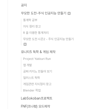
공지
무모한 도전-주식 인공지능 만들기
통계학 공부
지식 정리 창고
R 을 이용한 통계처리
무모한 도전 시즌2 - 주식 인공지능 만들기
유니티5 독학 & 게임 제작
Project Yukkuri Run
앱 개발
공짜 카지노 만들어 보기
일러스트 독학
게임관련 지식정리 창고
Blender 작업
LabSokoban프로젝트
FNF(프나펑) 모드제작