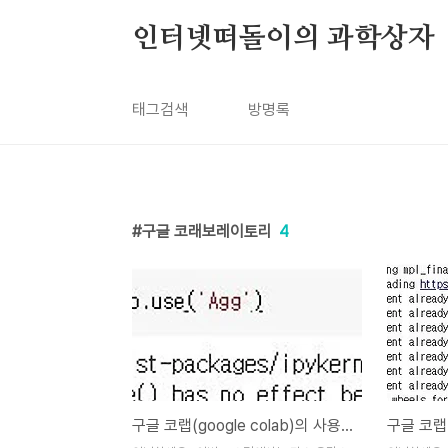
본문 바로가기
인터넷떠돌이의 과학상자
태그검색
방명록
구글 코래보레이토리
4
구글 코랩(google colab)의 사용기-4-