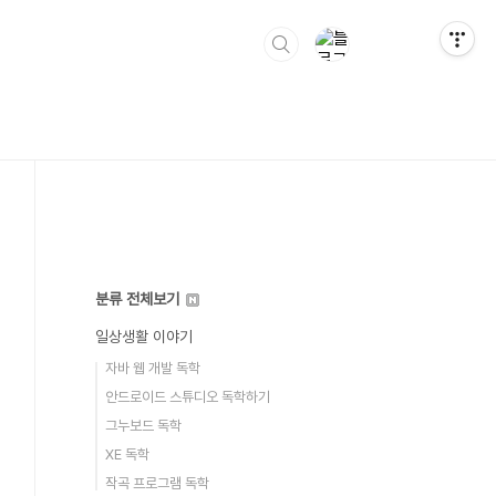
분류 전체보기
일상생활 이야기
자바 웹 개발 독학
안드로이드 스튜디오 독학하기
그누보드 독학
XE 독학
작곡 프로그램 독학