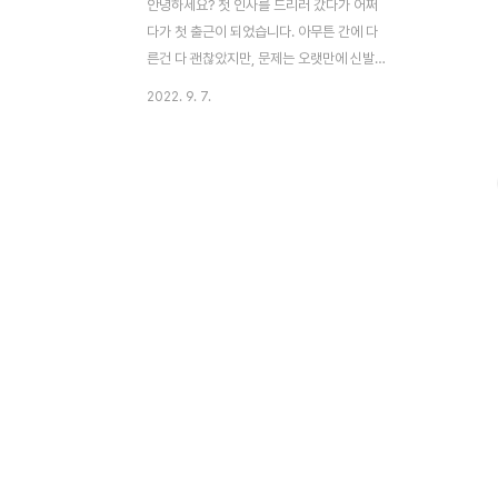
안녕하세요? 첫 인사를 드리러 갔다가 어쩌
다가 첫 출근이 되었습니다. 아무튼 간에 다
른건 다 괜찮았지만, 문제는 오랫만에 신발장
에서 꺼낸 구두가 문제가 되었습니다. 너무
2022. 9. 7.
오래된 나머지 이게 밑창이 깨어져 버린 것
입니다. 이런 상황에서 깨진 것만으로 있었으
면 다행이었지만.............. 덕분에 정시 퇴근
이 되어서는 다른것이 아니라 일단 거의 맨발
에 가까운 상태로 다 깨져서 그나마 왼발이
괜찮았길 망정이지, 이것도 아니었으면 새 보
금자리까지 걸어서 가는 것도 상당히 무리였
을 정도로 생각지도 못한 고난을 만나고 말았
습니다. 이래저래 구두만 괜찮으면 다 괜찮은
데, 구두하나 날라가서 답이 없었습니다.