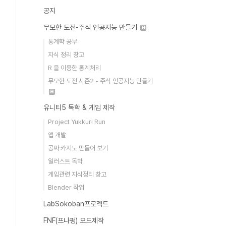
공지
무모한 도전-주식 인공지능 만들기
통계학 공부
지식 정리 창고
R 을 이용한 통계처리
무모한 도전 시즌2 - 주식 인공지능 만들기
유니티5 독학 & 게임 제작
Project Yukkuri Run
앱 개발
공짜 카지노 만들어 보기
일러스트 독학
게임관련 지식정리 창고
Blender 작업
LabSokoban프로젝트
FNF(프나펑) 모드제작