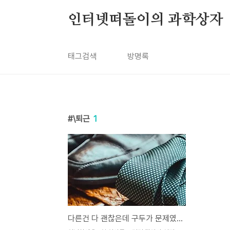
본문 바로가기
인터넷떠돌이의 과학상자
태그검색
방명록
\퇴근
1
다른건 다 괜찮은데 구두가 문제였습니다.