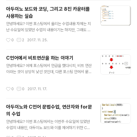
자를 더하기를 하는 것입니다. 55라는 값이 계속해서 시리
아두이노 보드와 코딩, 그리고 8진 카운터를
얼 모니터에서 나올 수 있습니다. 다음은 1+3+5+7+9를
사용하는 실습
계산하는 코딩입니다. 이번에도 무리없이 선공한 것을 볼
글 내용
수 있었습니다. 이렇듯이 For문은 다음과 같은 구조를 지
안녕하세요? 이번 포스팅에서 올리는 수업내용 자체는 지
니고 있다고 합니다. For (초기식 ; 조건식 ; 증감식 ) 초기
난 수요일에 있었던 수업의 내용이기는 하지만, 그래도 정
식은 간단하게 맨 위에서 선언한 변수, 주로 int로 정수형으
리를 하는데 시간이 이래저래 많이 걸려서 오늘에야 포스
작성시간
0
2
2017. 11. 25.
로 선언된 변수가 처음에 어떤 값인지를 나타내고 있습니
팅을 올릴 수 있게 되었습니다. 먼저 if문을 실습해 보았습
다. 그리고 나서 조건식..
니다. 위 스크린샷에 나와 있는 것처럼, if의 조건문을 쓰고,
else if를 하면, 아래의 스크린샷과 같은 결과가 나오게 됩
C언어에서 비트연산을 하는 이야기
니다. 모든 else if의 조건들은 같은 if의 문에 연결이 되어
글 내용
안녕하세요? 어제 포스팅에서 언급을 했다시피, 비트 연산
있어서, 한개의 조건문만 만족을 하면 나머지 조건은 다 무
이라는 것이 상당히 낯선 것인데, 다른 포스팅 안에서 묻어
시를 해 버립니다. 하지만 else if가 아니라 그냥 if문만 연
가면서 설명하기에는 내용이 너무 길어서 이렇게 따로 떼
속적으로 나열한 경우에는 상황이 많이 달라지게 됩니다.
어내서 포스팅을 하게 되었습니다. 막상 이렇게 포스팅을
조건에 맞는 모든 if문이 다 나열이 되게 되는 것입니다. 이
작성시간
0
0
2017. 11. 17.
떼어내면 얼마 안되는 것 같기도 하지만, 그래도 엄청나게
렇게 나오는 것을 생각하면 앞으로 if문의 단순한 나열과..
짧은 것은 아니기는 합니다. 지난번 포스팅에서 위 스크린
샷에 나와 있는 것처럼, 아두이노의 통합 개발환경 IDE인
아두이노와 C언어 문법수업, 연산자와 for문
스케치에서 위와 같이 코딩을 하고서 아두이노 보드에 업
의 수업
로딩해서 아래와 같은 결과가 나왔습니다. 일단 이와 같은
글 내용
결과가 왜 나왔는지 설명을 하기 위해서는 byte라는 변수
안녕하세요? 이번 포스팅에서는 이번주 수요일에 있었던
에 대해서 먼저 설명을 해야만 하는 필요성이 있습니다. 일
수업의 내용인, 아두이노 보드와 이를 제어하기 위한 C언
단 byte라고 변수를 선언하게 되면, 8비트(bit) 단위의 연
어 문법을 수업했는데, 그 내용을 올리고자 합니다. 먼저 언
작성시간