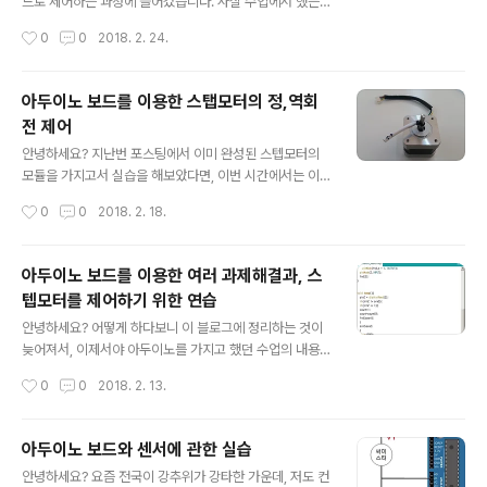
가하는 것입니다. 1개의 회전 cycle안에 최대 속도까지 가
드로 제어하는 과정에 들어갔습니다. 사실 수업에서 했는
속하고, 1개의 회전 cycle안에 0까지 감속을 하는 것이 목
과제의 내용은 많이 없기는 합니다만, 하나하나 하는데 그
작성시간
0
0
2018. 2. 24.
적인데, 일단 위 그림에서 나오는 것처럼 최저속도를 16H
렇게 간단하게 해결할 수 있는 것은 아니라는 생각이 듭니
z로 잡은 다음, 이 속도를..
다. 아무튼 그래도 모터 하나에 끝나기는 하지만, 그래도 이
렇게 할 수 있다는 것이 어디인지 모르겠습니다. 먼저 첫번
아두이노 보드를 이용한 스탭모터의 정,역회
째로 위 그림처럼 결선도에 보이는 것처럼 스탭모터와 스
전 제어
위치 2개 그리고 발광 다이오드 1개를 설치 해야 합니다.
글 내용
일단 이번 실습에 사용이 된 것은 2상 스탭모터라고 하는
안녕하세요? 지난번 포스팅에서 이미 완성된 스텝모터의
데, PLC에서는 24V가 나오는데, 아두이노 보드는 5V가
모듈을 가지고서 실습을 해보았다면, 이번 시간에서는 이
나온다는 차이점이 있어서 듣자니 스탭모터의 드라이버를
스텝모터를 직접 다루는 것으로 실습에 들어가게 되었습니
작성시간
0
0
2018. 2. 18.
운용하기 위해서는 이렇게 5V에 반응할 수 있도록 맞추어
다. 먼저 이번 실습에 사용이 된 스텝모터입니다. 이 모터는
줘야 한다고 합니다. 위 코드는 다른 ..
2상 모터라고 해서, 정밀도가 좋은 편에 속하며, 200펄스
를 줄때마다 1회전 한다고 합니다. 그리고 위치제어를 위해
아두이노 보드를 이용한 여러 과제해결과, 스
서 디코더를 비롯한 추가장치가 불필요 하다는 특징이 있
텝모터를 제어하기 위한 연습
다고 합니다. 그리고 위 사진에서 보여주고 있는 것이 스텝
글 내용
드라이버라고 하는 장치로, 스텝모터의 회전에 관여하는
안녕하세요? 어떻게 하다보니 이 블로그에 정리하는 것이
복잡한 작업을 대신 해 준다고 합니다. 실제로 위에 나와 있
늦어져서, 이제서야 아두이노를 가지고 했던 수업의 내용
는 스텝 드라이버의 소켓에다가 PLC나 아두이노 보드의 5
을 올립니다. 이번 시간에는 특별한 것은 없었고, 대신 지금
작성시간
0
0
2018. 2. 13.
~24V의 전류를 입력하면 이 장치가 알아서 작동을 다 해
까지 배웠는 것을 여러가지 응용하면서 과제를 풀었고, 마
준다고 합니다. 하지만, 이번 실..
지막에는 다음 수업시간에 다루게 될 스텝모터의 제어를
위한 연습단계에 들어가게 되었습니다. 먼저 첫 과제입니
아두이노 보드와 센서에 관한 실습
다. 버튼 스위치 한개를 두고서, 초기값은 0으로 두고서, 버
글 내용
안녕하세요? 요즘 전국이 강추위가 강타한 가운데, 저도 컨
튼을 누를 때마다 1씩 증가하다가 0~9까지 나오게 하고,