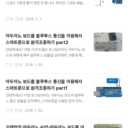
디션이 그렇게 좋지 못한 듯 합니다. 하지만 그대로 배움에
연결된 FND에서는 해당하는 숫자가 표시되도록 하는 것
대한 열정만은 남아 있는데, 몸이 못 따라오려 하는 것을 느
입니다. 힌트로는 아두이노 우노 보드의 7~13번 핀이 각
끼기는 느끼는 중입니다. 아무튼 간에 이번 포스팅의 내용
각 FND의 a~g에 해당이 된다고 하는 것입니다. 1차 시도
작성시간
0
0
2018. 2. 7.
은 지난주 수요일에 있었던 아두이노 보드의 수업인데, 이
는 실패였는 것이 채터링 현상이 발생하는 것이였습니다.
번 수업내용에서도 여전히 블루투스가 쓰였지만, 센서에
해결책은 위 그림처럼 따로 설정된 ..
대한 이해를 하기 위한 내용이 주된 수업이였습니다. 보통
아두이노 보드를 블루투스 통신을 이용해서
의 아두이노의 센서들은 다 모듈화 되어서 나와 있지만, 이
스마트폰으로 원격조종하기 part2
렇게만 해서는 이해가 어렵기 때문에, 이번 수업시간에는
글 내용
부득이 하게 CDS와 써미스터 센서를 이용, 브레드 보드에
안녕하세요? 아침 시간에 올린 포스팅에서는 아두이노 보
서 결선을 한 다음에 이를 사용해서 수업을 하였습니다. 먼
드에 어떻게 해서 블루투스 모듈을 설치하며, 어떻게 해서
저 Chungpa BT라는 앱을 다운로드 받는 것으로 수업이
스마트폰과 연결을 할 수 있는지에 대해서 올려졌다면, 이
작성시간
1
0
2018. 1. 30.
시작했습니다. 거기서는 이전 ..
제부터는 어떻게 해서 아두이노 보드를 컨트롤 하는지에
대해서 포스팅 하고자 합니다. 먼저 위 ㅣ그림에 나와있는
회로도 대로, 아두이노 Uno보드의 8번 핀을 저항과 LED
아두이노 보드를 블루투스 통신을 이용해서
와 함께 연결을 하도록 합니다. 그리고 위 사진처럼 결선을
스마트폰으로 원격조종하기 part1
하도록 합니다. 여기서 부터가 이제 본격적인 시작입니다.
글 내용
일단 관련된 코딩을 합니다. 블루투스 통신으로 문자 a가
안녕하세요? 이번 포스팅에서는 아두이노 보드에 블루투
들어오면 8번 핀을 ON하고, d가 들어오면 8번 핀을 OFF
스 통신 모듈을 장착해서, 스마트폰을 이용한 원격 조작을
한다는 내용입니다. 먼저 BT chat을 통해서 a라고 입력을
했는 수업의 내용을 포스팅 하고자 합니다. 그런데 너무 내
작성시간
1
4
2018. 1. 30.
합니다. 여기는 동영상으로 찍지는 않았지만, 여기서는 LE
용이 길어서 하는 수 없이 2부분으로 나누어야 했습니다.
D에 불이 들어오는 것..
먼저 위 사진에 보이는 것이 블루투스 통신 모듈입니다. 블
루투스 통신이란 제가 알기로는 적외선을 기반으로 해서
오랫만의 아두이노 수업-아두이노 보드를 이