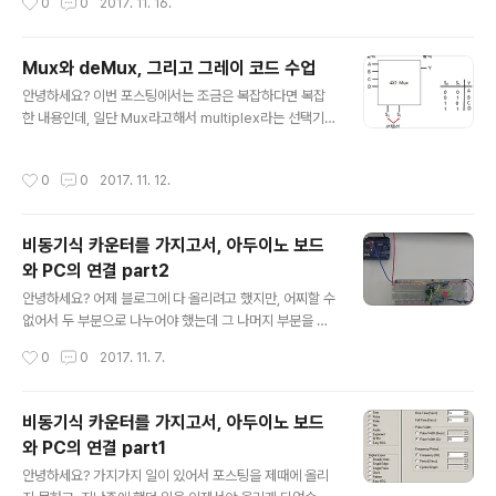
0
0
2017. 11. 16.
산을 시작하게 됩니다. 그래서..
급해야 할 것은, 크로스 컴파일이라고 해야 할까요? 여기서
나오는 모든 C언어로 씌여진 연산은 모두 'PC'가 아니라
'아두이노 보드'에서 처리한 것이라는 것을 알려드려야 겠
Mux와 deMux, 그리고 그레이 코드 수업
습니다. 그래서 여기서는 컴파일이라고 하는 것이 아니라
글 내용
안녕하세요? 이번 포스팅에서는 조금은 복잡하다면 복잡
정확히는 '크로스 컴파일'이라고 해서, 기계어로 변환한 언
한 내용인데, 일단 Mux라고해서 multiplex라는 선택기에
어가 PC가 아니라 아두이노 보드로 건너가(cross)된다고
대한 내용부터 먼저 설명을 해야 겠다는 생각이 듭니다. 우
해서 크로스 컴파일 이라고 합니다. 먼저 먼저 아두이노 보
선 4X1 Mux의 경우인데, 선택선에 들어오는 신호에 따라
드에는 모니터가 없으니, 결과를 보기 위해서 Serial.begi
작성시간
0
0
2017. 11. 12.
서, 입력되는 A,B,C,D에서 한개를 선택한 다음 출력을 한
n이라는 함수를 사용합니다. 여기서 Serial이라는 것은 C
다고 합니다. 이 Mux가 어디에 쓰이는가 하면, 바로 USB
언어에서 객체라..
허브나 인터넷 공유기 허브에서 사용이 된다고 합니다. 선
비동기식 카운터를 가지고서, 아두이노 보드
택선이 신호를 굉장히 빠르게 변환하기 때문에, 우리는 잘
와 PC의 연결 part2
모르지만, 실제로는 이런 원리로 입력은 상당히 많은데, 출
글 내용
력은 하나만 한다고 합니다. 다음은 deMux라는 것에 대
안녕하세요? 어제 블로그에 다 올리려고 했지만, 어찌할 수
해서 설명을 하고자 합니다. 입력이 된 것은 오로지 하나인
없어서 두 부분으로 나누어야 했는데 그 나머지 부분을 이
데, 선택선에 따라서 출력이 여러개 된다고 합니다. 이 때문
번 포스팅에서 다 다루고자 합니다. 우선은 74LS93이라
작성시간
0
0
2017. 11. 7.
에 Mux와 d..
는 16진수 카운터 전용으로 만들어진 IC 칩에 대해서 설명
에 들어가야 겠습니다. 위 그림은 74LS93 칩의 핀 번호
다리마다 기능을 적어 놓은 것입니다. CP라고 적혀 있는
비동기식 카운터를 가지고서, 아두이노 보드
곳에는 clock이라고 해서 펄스파가 들어와야 하고, MR은
와 PC의 연결 part1
clear를 담당하는데, 여기에 신호가 둘다 들어오면 이 칩
글 내용
이 초기화 됩니다. 여기서 제가 처음에는 몰랐는 것이 VCC
안녕하세요? 가지가지 일이 있어서 포스팅을 제때에 올리