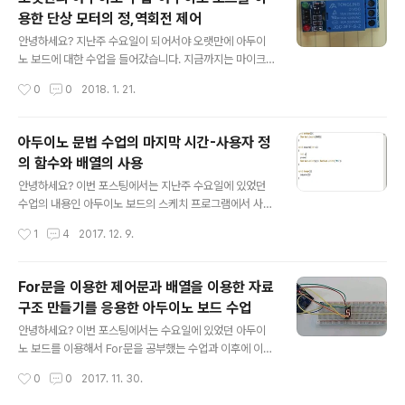
통신인데, 이 모듈을 아두이노 보드에 연결하면 통신이 된
용한 단상 모터의 정,역회전 제어
다고 합니다. 그리고 확대했는 블루트스 모듈의 뒷 모습입
글 내용
니다. 여기서는 역시 5V와 GND가 연결되어야 당연이 작
안녕하세요? 지난주 수요일이 되어서야 오랫만에 아두이
동을 할 수 있으며, RX와 TX라고 해서 읽기와 쓰기라는 포
노 보드에 대한 수업을 들어갔습니다. 지금까지는 마이크
트가 당연 아누이노 보드와 연결이 되어야 합니다. 일단 이
로 컨트롤러인 아두이노 보드를 오로지 C언어로 다루는 기
작성시간
0
0
2018. 1. 21.
론적인 것에 대해서 설명에 들어가야 겠습니다. 일단 PC와
초를 했다면, 여기서 부터는 아두이노 보드를 응용하는 단
아두이노 보드와 통신을 하는 방식..
계에 들어간다고 합니다. 먼저 지금이 된 것은 바로 전자식
릴레이라고 합니다. 이 릴레이의 작동하는 방식은 아래의
아두이노 문법 수업의 마지막 시간-사용자 정
그림과 같다고 합닉다. 위 그림처럼 가장 가운데에 있는 쪽
의 함수와 배열의 사용
이 COM이며, 여기서 평상시 대로라면 B접점을 통해서 그
글 내용
래도 NC쪽으로 전류가 흐르나, 신호가 들어와서 ON이 되
안녕하세요? 이번 포스팅에서는 지난주 수요일에 있었던
면 NO접점인 A접점으로 전류가 흐르는 것으로 바뀌게 됩
수업의 내용인 아두이노 보드의 스케치 프로그램에서 사용
니다. 이걸 결정하는 것이 IN이라는 부위인데, 여기서 Low
자 정의 함수를 만들어서 쓰는 방법과, 배열을 이용해서 어
작성시간
1
4
2017. 12. 9.
일때 NO접점이 연결되는 것을 Low-Level이라고 합니
떻게 사용을 하였으며, 아날로그 신호의 입력까지를 다루
다. 먼저 이게 Low-level이라..
어 보았습니다. 그리고 이 내용을 이번 포스팅에서 다루고
자 합니다. 먼저 square라는 사용자 정의 함수를 만들도
For문을 이용한 제어문과 배열을 이용한 자료
록 합니다. 여기서 square(int a)라고 했는데, int a는 바
구조 만들기를 응용한 아두이노 보드 수업
로 여기 ( ) 사이에 들어갈 변수의 형태를 미리미리 정하는
글 내용
것입니다. 다음은 두번째로 사용자 정의 함수를 만들어서,
안녕하세요? 이번 포스팅에서는 수요일에 있었던 아두이
이번에는 2개의 정수형 변수를 집어 넣어서 어떻게 실행이
노 보드를 이용해서 For문을 공부했는 수업과 이후에 이어
되는지를 살펴 보고자 합니다. 그리고 제대로 사용자 정의
지는 배열을 이용해서 이를 응용한 내용을 올리고자 합니
작성시간
0
0
2017. 11. 30.
함수가 나오는 것을 볼 수 있습니다. 일단 사용자 정의 함수
다. 먼저 기초적인 코딩을 아두이노 통합 개발툴인 스케치
는 어디에 정의를..
에서 해보도록 합니다. 일단 코딩은 1에서 10까지 모든 숫