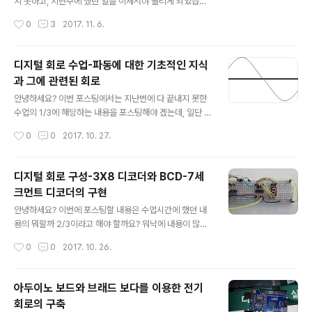
와 GND인데, 일단 이걸 정확하게 모르고서 1차 결선 시도
지 못하고, 지난주에 했던 일을 이제서야 올리게 되었습니
를 했습니다. 추가로 NC라는 것은 아무것도 없는 핀이라는
다. 아무튼 이번 수업시간에서는 그동안 아두이노 보드를
작성시간
0
3
2017. 11. 6.
뜻으로, 전혀 기능이 없습니다. 첫 시도의 결과는 총체적인
가지고서 독학을 할 때는 3개월간 했어도 전혀 진도가 나
난국이었..
가지 않았던 것을 7시간 수업 안에 진도가 나간 것을 포스
팅 하고자 합니다. 먼저 Proteus상에서 pulse를 주는 것
디지털 회로 수업-파동에 대한 기초적인 지식
을 만들기 시작합니다. 여기서 나오는 High voltage는 일
과 그에 관련된 회로
단 5V로 설정을 하도록 합니다. 그렇지 않으면 전압이 너
글 내용
무 낮아서 아무런 변화도 안 보입니다. 위 스크린샷에 나오
안녕하세요? 이번 포스팅에서는 지난번에 다 끝내지 못한
는 회로도는 비동기식 카운터가 되는 분주회로 중에서 4분
수업의 1/3에 해당하는 내용을 포스팅해야 겠는데, 일단 초
주의 모습입니다. 여기서 비동기식이라는 말의 뜻은 간단
반부에 수업시간에 제가 들었던 내용을 기반으로 일련의
작성시간
0
0
2017. 10. 27.
하게 순차적으로 동작을 한다는 의미이며, 반대로 동기식
이론에 해당하는 것을 정리해 놓았는데, 다소 오류가 많이
카운터라고 하면 모두 일시에..
있을 수 있다는 생각이 듭니다. 그래서 잘못된 것이 있다면
언제든지 댓글로 알려주시면 감사합니다. 먼저 frequenc
디지털 회로 구성-3X8 디코더와 BCD-7세
y(주파수)라는 것에 대해서 들어가야 하는데, 1초당 파형이
크먼트 디코더의 구현
얼마나 나오느냐 하는 것을 말한다고 합니다. 예를 들어서
글 내용
60Hz라고 하면, 1초 안에 위 그림에서 보이는 것과 같은
안녕하세요? 이번에 포스팅할 내용은 수업시간에 했던 내
파형이 60번 나온다는 소리가 된다는 것입니다. 그리고 파
용의 뭐랄까 2/3이라고 해야 할까요? 워낙에 내용이 많아
형에 따라서 일단 소개가 되기로는 5개의 파가 있다고 합
서 포스팅 1개에 다 담지도 못하고, 어떻게 둘로 잘라야만
작성시간
0
0
2017. 10. 26.
니다. 갑자기 디지털 회로를 만들다가 왠 파동이냐고 하실
했습니다. 아무튼 먼저 Active Low와 Active High라는
건데요, 위 그림에서..
것에 대해서 설명을 하고자 합니다. 위 그림은 예전 포스팅
에서 소개를 하였는 Active High와 Active low입니다.
아두이노 보드와 브래드 보다를 이용한 전기
그때는 왜 이렇게 불리는지 100% 이해를 못 하였습니다
회로의 구축
만, 좀 더 자세한 설명을 들어가면 아래의 그림과 같이 됩니
글 내용