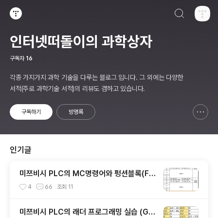
검색하기
티스토리
인터넷떠돌이의 과학상자
구독자
16
각종 가지가지 과학 기술을 다루는 블로그 입니다. 그 외에는 다양한
서적(주로 과학기술 서적)의 리뷰도 겸하고 있습니다.
구독하기
방명록
신고하기 레이어
열기
인기글
미쯔비시 PLC의 MC명령어와 펑션블록(Fu
nction Block-FB)실습
4
66
조회
11
미쯔비시 PLC의 래더 프로그래밍 실습 (GX