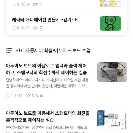
works와 GT design)
3
9
조회
7
캐릭터 애니메이션 만들기 -걷기- 5
0
0
조회
7
PLC 자동제어 학습/아두이노 보드 수업
분류 전체보기
주요 글 목록
아두이노 보드의 아날로그 입력과 출력 제어
하고, 스탭모터의 회전수까지 제어하는 실습
글 내용
안녕하세요? 하다보니 드디어 지난주의 수요일 수업 내용
을 정리해야 하는 단계에 왔는데, 이번에는 아두이노 보드
를 이용해서 이 스탭모터만을 제어하는 것이 아니라, 아날
작성시간
1
2
2018. 3. 4.
로그 입력과 출력을 다루어 보았고, 이를 더 응용해서 센서
가 감지하는 값에 따라서 스탭모터의 회전 속도를 제어하
는 것 까지 실습하였습니다. 지난번에도 보여드린 적이 있
아두이노 보드를 이용해서 스탭모터의 회전을
는 것처럼 먼저 스탭모터를 제어하기 위해서 L293이라는
본격적으로 제어하는 실습
IC칩과 스탭모터를 연결 하도록 합니다. 가장 먼저 할일은
글 내용
위 그림에서 나와 있는 것처럼 가속 운동과 감속 운동을 추
안녕하세요? 드디어 본격적으로 스탭모터를 아두이노 보